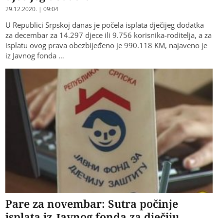
29.12.2020. | 09:04
U Republici Srpskoj danas je počela isplata dječijeg dodatka
za decembar za 14.297 djece ili 9.756 korisnika-roditelja, a za
isplatu ovog prava obezbijeđeno je 990.118 KM, najaveno je
iz Javnog fonda …
Pare za novembar: Sutra počinje
isplata iz Javnog fonda za dječiju