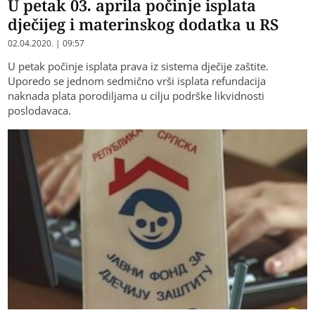
U petak 03. aprila počinje isplata
dječijeg i materinskog dodatka u RS
02.04.2020. | 09:57
U petak počinje isplata prava iz sistema dječije zaštite.
Uporedo se jednom sedmično vrši isplata refundacija
naknada plata porodiljama u cilju podrške likvidnosti
poslodavaca.