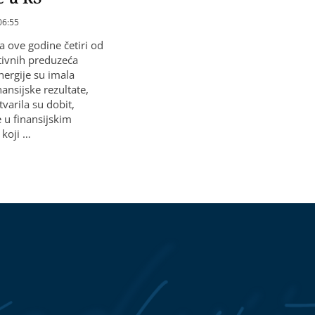
06:55
la ove godine četiri od
utivnih preduzeća
nergije su imala
nansijske rezultate,
varila su dobit,
 u finansijskim
 koji …