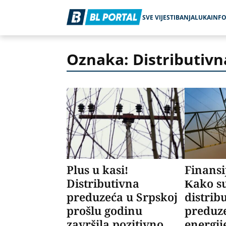
SVE VIJESTI
BANJALUKA
INF
Oznaka: Distributiv
Plus u kasi!
Finansij
Distributivna
Kako su
preduzeća u Srpskoj
distrib
prošlu godinu
preduze
završila pozitivno
energij