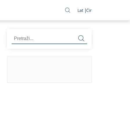
Lat
Ćir