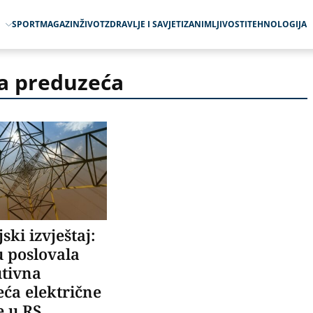
O
SPORT
MAGAZIN
ŽIVOT
ZDRAVLJE I SAVJETI
ZANIMLJIVOSTI
TEHNOLOGIJA
na preduzeća
ski izvještaj:
 poslovala
utivna
ća električne
e u RS