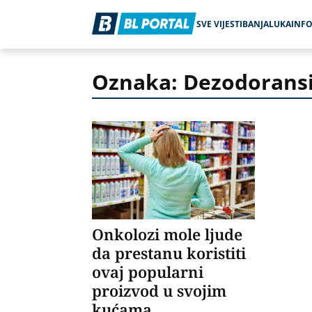
SVE VIJESTI
BANJALUKA
INF
Oznaka: Dezodorans
Onkolozi mole ljude
da prestanu koristiti
ovaj popularni
proizvod u svojim
kućama