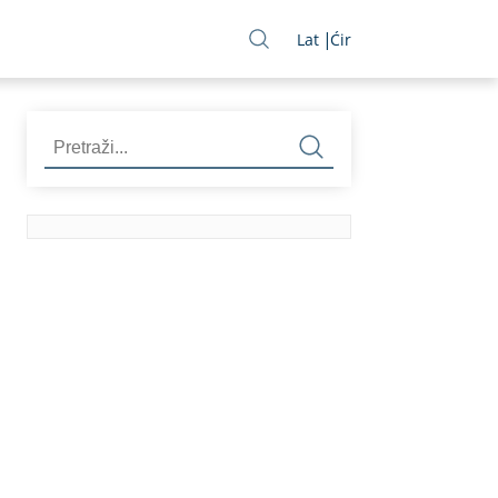
Lat
Ćir