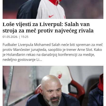
Loše vijesti za Liverpul: Salah van
stroja za meč protiv najvećeg rivala
01.05.2026. | 15:25
Fudbaler Liverpula Mohamed Salah neće biti spreman za meč
protiv Mančester junajteda, saopštio je trener Arne Slot. Kako
je Holanđanin rekao na današnjoj konferenciji za medije,
nedeljno gostovanje Li…