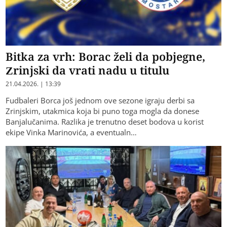
Bitka za vrh: Borac želi da pobjegne,
Zrinjski da vrati nadu u titulu
21.04.2026. | 13:39
Fudbaleri Borca još jednom ove sezone igraju derbi sa
Zrinjskim, utakmica koja bi puno toga mogla da donese
Banjalučanima. Razlika je trenutno deset bodova u korist
ekipe Vinka Marinovića, a eventualn…