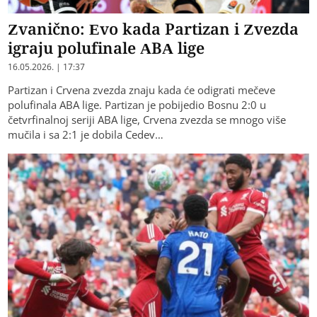
Zvanično: Evo kada Partizan i Zvezda
igraju polufinale ABA lige
16.05.2026. | 17:37
Partizan i Crvena zvezda znaju kada će odigrati mečeve
polufinala ABA lige. Partizan je pobijedio Bosnu 2:0 u
četvrfinalnoj seriji ABA lige, Crvena zvezda se mnogo više
mučila i sa 2:1 je dobila Cedev…