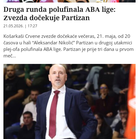
Druga runda polufinala ABA lige:
Zvezda dočekuje Partizan
21.05.2026. | 17:27
Košarkaši Crvene zvezde dočekaće večeras, 21. maja, od 20
časova u hali “Aleksandar Nikolić” Partizan u drugoj utakmici
plej-ofa polufinala ABA lige. Partizan je prije tri dana u prvom
meč…