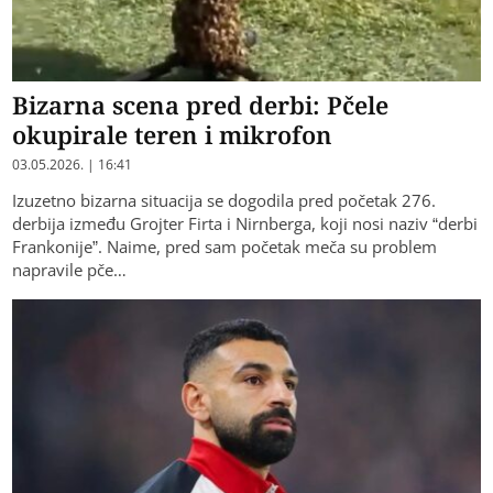
Bizarna scena pred derbi: Pčele
okupirale teren i mikrofon
03.05.2026. | 16:41
Izuzetno bizarna situacija se dogodila pred početak 276.
derbija između Grojter Firta i Nirnberga, koji nosi naziv “derbi
Frankonije”. Naime, pred sam početak meča su problem
napravile pče…