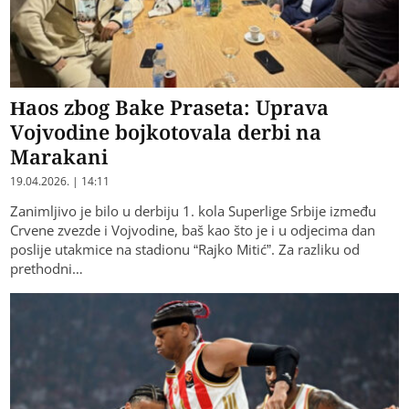
Haos zbog Bake Praseta: Uprava
Vojvodine bojkotovala derbi na
Marakani
19.04.2026. | 14:11
Zanimljivo je bilo u derbiju 1. kola Superlige Srbije između
Crvene zvezde i Vojvodine, baš kao što je i u od‌jecima dan
poslije utakmice na stadionu “Rajko Mitić”. Za razliku od
prethodni…