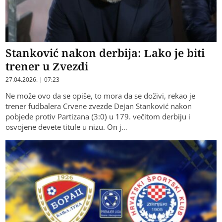
Stanković nakon derbija: Lako je biti
trener u Zvezdi
27.04.2026. | 07:23
Ne može ovo da se opiše, to mora da se doživi, rekao je
trener fudbalera Crvene zvezde Dejan Stanković nakon
pobjede protiv Partizana (3:0) u 179. večitom derbiju i
osvojene devete titule u nizu. On j…