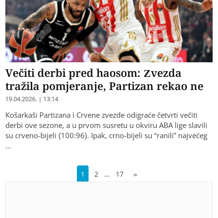
Večiti derbi pred haosom: Zvezda
tražila pomjeranje, Partizan rekao ne
19.04.2026. | 13:14
Košarkaši Partizana i Crvene zvezde odigraće četvrti večiti
derbi ove sezone, a u prvom susretu u okviru ABA lige slavili
su crveno-bijeli (100:96). Ipak, crno-bijeli su “ranili” najvećeg
…
…
1
2
17
»