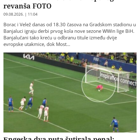
revanša FOTO
09.08.2026. | 11:04
Borac i Velež danas od 18.30 časova na Gradskom stadionu u
Banjaluci igraju derbi prvog kola nove sezone WWin lige BiH.
Banjalučani tako kreću u odbranu titule između dvije
evropske utakmice, dok Most…
Engeska dva puta šutirala penal: