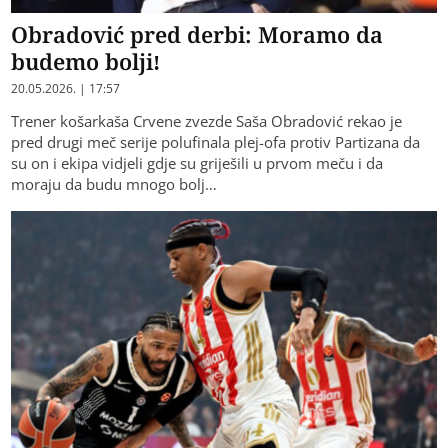
Obradović pred derbi: Moramo da
budemo bolji!
20.05.2026. | 17:57
Trener košarkaša Crvene zvezde Saša Obradović rekao je
pred drugi meč serije polufinala plej-ofa protiv Partizana da
su on i ekipa vidjeli gdje su griješili u prvom meču i da
moraju da budu mnogo bolj…