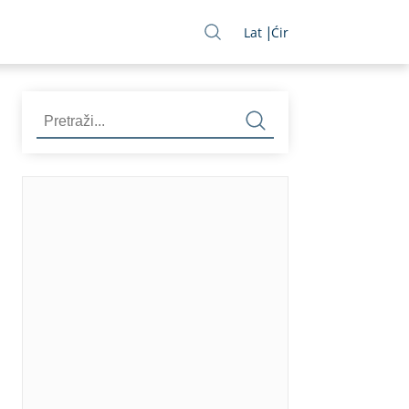
Lat
Ćir