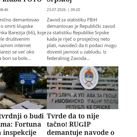
08:46
23.07.2026. | 09:20
vanično demantovao
Zavod za statistiku FBiH
i o smrti klupske
demantovao je Republički zavod
nka Barezija (66), koje
za statistiku Republike Srpske
rile društvenim
kada je riječ o prosječnoj neto
aznim internet
plati, navodeći da ti podaci mogu
Barezi se već oko
dovesti javnost u zabludu. Iz
 bori sa bole…
federalnog Zavoda…
vrdnji o buđi
Tvrde da to nije
ima: Fortuna
tačno! RUGIP
a inspekcije
demantuje navode o