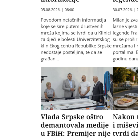
05.08.2026. | 08:00
30.07.2026. | 
Povodom netačnih informacija
Milan je z
koje se šire putem društvenih
lažne vijest
mreža kojima se tvrdi da u Klinici
legende Fra
za dječije bolesti Univerzitetskog
su se proši
kliničkog centra Republike Srpske
mrežama i r
nedostaje posteljina, te da se
portalima. 
građan…
godinu dana
Vlada Srpske oštro
Nakon t
demantovala medije
i mišev
u FBiH: Premijer nije
tvrdi d