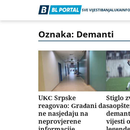
SVE VIJESTI
BANJALUKA
INF
Oznaka: Demanti
UKC Srpske
Stiglo 
reagovao: Građani da
saopšte
ne nasjedaju na
demant
neprovjerene
vijesti 
informacije
legend