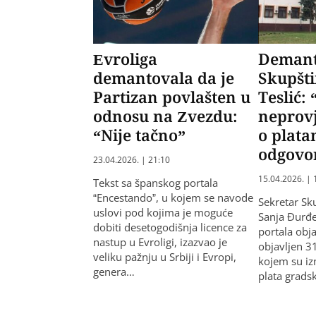
Evroliga
Demant
demantovala da je
Skupšt
Partizan povlašten u
Teslić:
odnosu na Zvezdu:
neprovj
“Nije tačno”
o plata
odgovo
23.04.2026. | 21:10
15.04.2026. | 
Tekst sa španskog portala
“Encestando”, u kojem se navode
Sekretar Sk
uslovi pod kojima je moguće
Sanja Đurđev
dobiti desetogodišnja licence za
portala obj
nastup u Evroligi, izazvao je
objavljen 3
veliku pažnju u Srbiji i Evropi,
kojem su iz
genera…
plata grads