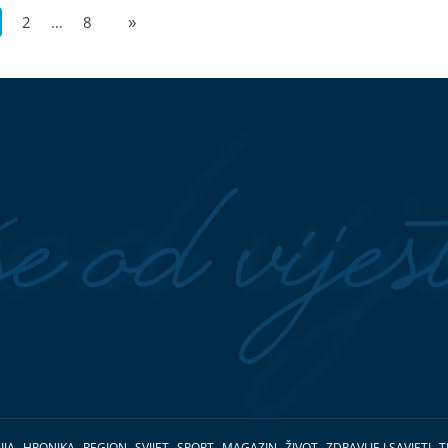
2
…
8
»
IJA
HRONIKA
REGION
SVIJET
SPORT
MAGAZIN
ŽIVOT
ZDRAVLJE I SAVJETI
T