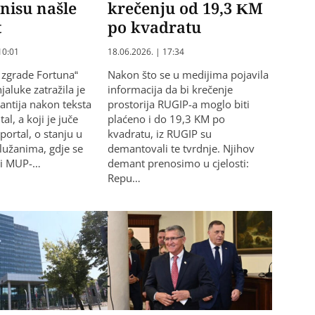
nisu našle
krečenju od 19,3 KM
t
po kvadratu
10:01
18.06.2026. | 17:34
 zgrade Fortuna“
Nakon što se u medijima pojavila
njaluke zatražila je
informacija da bi krečenje
ntija nakon teksta
prostorija RUGIP-a moglo biti
al, a koji je juče
plaćeno i do 19,3 KM po
portal, o stanju u
kvadratu, iz RUGIP su
alužanima, gdje se
demantovali te tvrdnje. Njihov
ti MUP-…
demant prenosimo u cjelosti:
Repu…