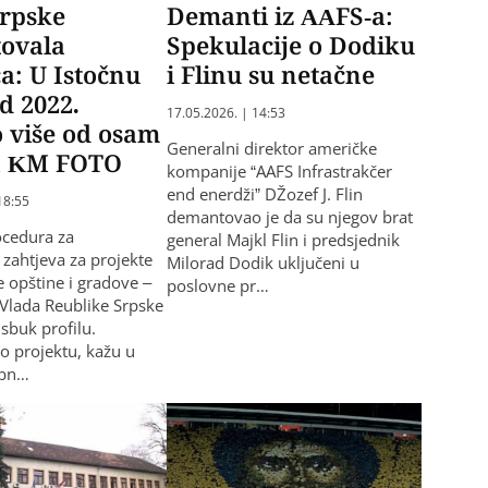
Srpske
Demanti iz AAFS-a:
ovala
Spekulacije o Dodiku
a: U Istočnu
i Flinu su netačne
od 2022.
17.05.2026. | 14:53
 više od osam
Generalni direktor američke
a KM FOTO
kompanije “AAFS Infrastrakčer
end enerdži” DŽozef J. Flin
18:55
demantovao je da su njegov brat
ocedura za
general Majkl Flin i predsjednik
zahtjeva za projekte
Milorad Dodik uključeni u
ve opštine i gradove –
poslovne pr…
e Vlada Reublike Srpske
sbuk profilu.
 o projektu, kažu u
ebn…