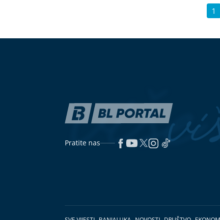
1
Pratite nas
SVE VIJESTI
BANJALUKA
NOVOSTI
DRUŠTVO
EKONOM