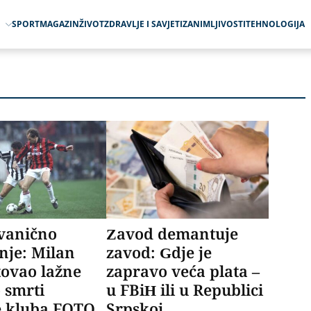
O
SPORT
MAGAZIN
ŽIVOT
ZDRAVLJE I SAVJETI
ZANIMLJIVOSTI
TEHNOLOGIJA
zvanično
Zavod demantuje
nje: Milan
zavod: Gdje je
ovao lažne
zapravo veća plata –
o smrti
u FBiH ili u Republici
e kluba FOTO
Srpskoj