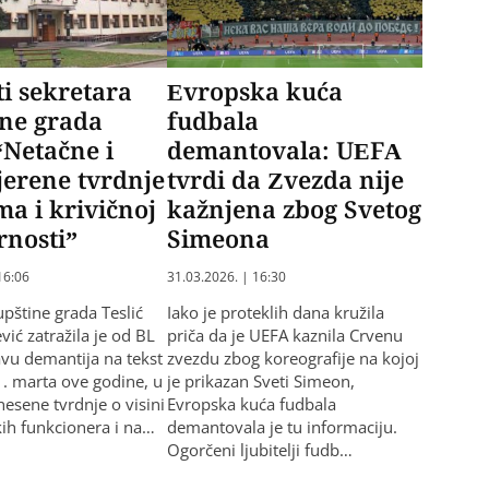
i sekretara
Evropska kuća
ine grada
fudbala
 “Netačne i
demantovala: UEFA
erene tvrdnje
tvrdi da Zvezda nije
ma i krivičnoj
kažnjena zbog Svetog
rnosti”
Simeona
16:06
31.03.2026. | 16:30
upštine grada Teslić
Iako je proteklih dana kružila
ić zatražila je od BL
priča da je UEFA kaznila Crvenu
avu demantija na tekst
zvezdu zbog koreografije na kojoj
1. marta ove godine, u
je prikazan Sveti Simeon,
nesene tvrdnje o visini
Evropska kuća fudbala
kih funkcionera i na…
demantovala je tu informaciju.
Ogorčeni ljubitelji fudb…