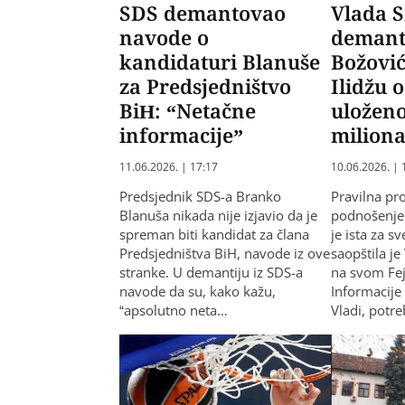
SDS demantovao
Vlada 
navode o
demant
kandidaturi Blanuše
Božović
za Predsjedništvo
Ilidžu 
BiH: “Netačne
uloženo
informacije”
milion
11.06.2026. | 17:17
10.06.2026. | 
Predsjednik SDS-a Branko
Pravilna pr
Blanuša nikada nije izjavio da je
podnošenje 
spreman biti kandidat za člana
je ista za s
Predsjedništva BiH, navode iz ove
saopštila j
stranke. U demantiju iz SDS-a
na svom Fej
navode da su, kako kažu,
Informacije
“apsolutno neta…
Vladi, potr