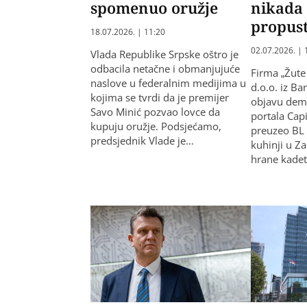
spomenuo oružje
nikada 
propus
18.07.2026. | 11:20
02.07.2026. | 
Vlada Republike Srpske oštro je
odbacila netačne i obmanjujuće
Firma „Žute
naslove u federalnim medijima u
d.o.o. iz Ba
kojima se tvrdi da je premijer
objavu dema
Savo Minić pozvao lovce da
portala Capit
kupuju oružje. Podsjećamo,
preuzeo BL 
predsjednik Vlade je…
kuhinji u Z
hrane kade