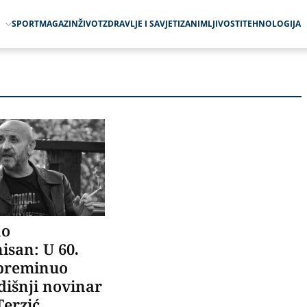
O
SPORT
MAGAZIN
ŽIVOT
ZDRAVLJE I SAVJETI
ZANIMLJIVOSTI
TEHNOLOGIJA
no
isan: U 60.
 preminuo
išnji novinar
Terzić