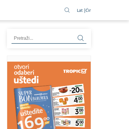
Lat
Ćir