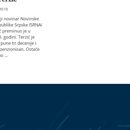
09:10
ji novinar Novinske
publike Srpske /SRNA/
ć preminuo je u
0. godini. Terzić je
 pune tri decenije i
penzionisan. Ostaće
ao …