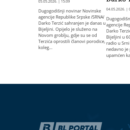
05.05.2026. | 15:09
04.05.2026. | 
Dugogodišnji novinar Novinske
agencije Republike Srpske /SRNA/
Dugogodišn
Darko Terzić sahranjen je danas u
agencije Re
Bijeljini. Opijelo je služeno na
Darko Terzi
Novom groblju, gdje su se od
Bijeljini u 6
Terzića oprostili članovi porodice,
radio u Srni
koleg…
nedavno je 
upamćen k