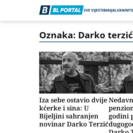
SVE VIJESTI
BANJALUKA
INF
Oznaka: Darko terzić
Iza sebe ostavio dvije
Nedav
kćerke i sina: U
penzion
Bijeljini sahranjen
godini
novinar Darko Terzić
dugogod
Darko 