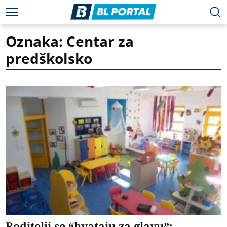
Oznaka: Centar za
predškolsko
Roditelji se “hvataju za glavu”: