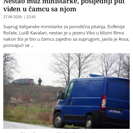
Nestao muž ministarke, posljednji put
viđen u čamcu sa njom
27.06.2026. | 22:43
Suprug italijanske ministarke za porodična pitanja, Evđenije
Ročele, Luiđi Kavalari, nestao je u jezeru Viko u blizini Rima
nakon što je bio u čamcu zajedno sa suprugom, javila je Ansa,
pozivajući se …