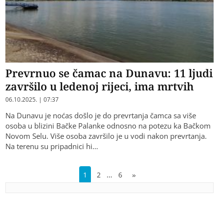
Prevrnuo se čamac na Dunavu: 11 ljudi
završilo u ledenoj rijeci, ima mrtvih
06.10.2025. | 07:37
Na Dunavu je noćas došlo je do prevrtanja čamca sa više
osoba u blizini Bačke Palanke odnosno na potezu ka Bačkom
Novom Selu. Više osoba završilo je u vodi nakon prevrtanja.
Na terenu su pripadnici hi…
…
1
2
6
»