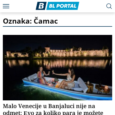
Oznaka: Čamac
Malo Venecije u Banjaluci nije na
odmet: Evo za koliko para je možete