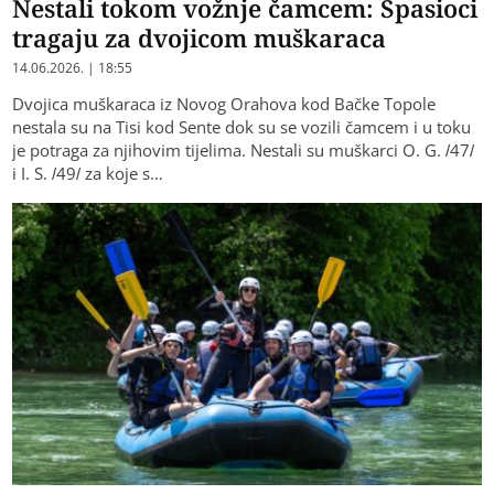
Nestali tokom vožnje čamcem: Spasioci
tragaju za dvojicom muškaraca
14.06.2026. | 18:55
Dvojica muškaraca iz Novog Orahova kod Bačke Topole
nestala su na Tisi kod Sente dok su se vozili čamcem i u toku
je potraga za njihovim tijelima. Nestali su muškarci O. G. /47/
i I. S. /49/ za koje s…