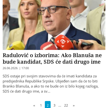
Radulović o izborima: Ako Blanuša ne
bude kandidat, SDS će dati drugo ime
26.06.2026. | 17:00
SDS ostaje pri svojim stavovima da će imati kandidata za
predsjednika Republike Srpske. Ubjeđen sam da će to biti
Branko Blanuša, a ako to ne bude on iz bilo kojeg razloga,
SDS će dati drugo ime, a sv…
…
«
1
2
3
22
»