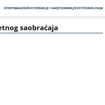
O
SPORT
MAGAZIN
ŽIVOT
ZDRAVLJE I SAVJETI
ZANIMLJIVOSTI
TEHNOLOGIJA
etnog saobraćaja