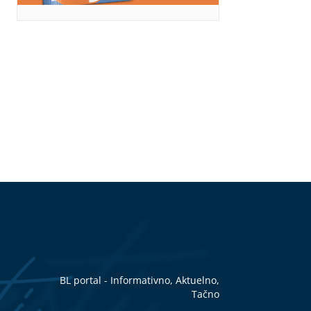
BL portal - Informativno, Aktuelno,
Tačno