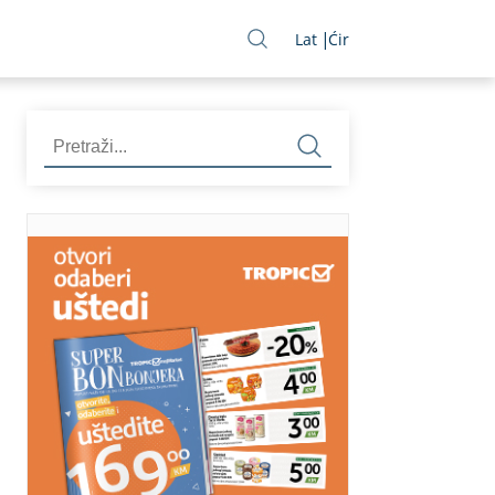
Lat
Ćir