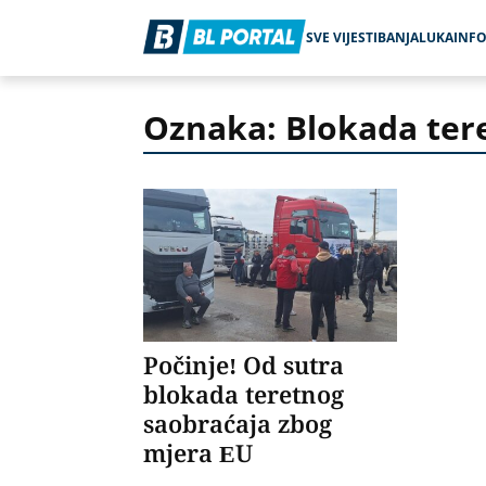
SVE VIJESTI
BANJALUKA
INF
Oznaka: Blokada ter
Počinje! Od sutra
blokada teretnog
saobraćaja zbog
mjera EU