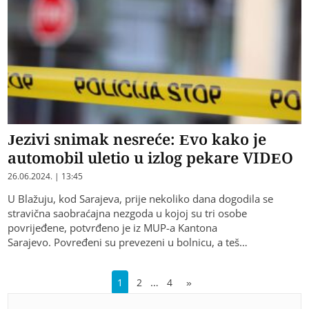
Jezivi snimak nesreće: Evo kako je
automobil uletio u izlog pekare VIDEO
26.06.2024. | 13:45
U Blažuju, kod Sarajeva, prije nekoliko dana dogodila se
stravična saobraćajna nezgoda u kojoj su tri osobe
povrijeđene, potvrđeno je iz MUP-a Kantona
Sarajevo. Povređeni su prevezeni u bolnicu, a teš…
…
1
2
4
»