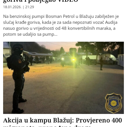
18.01.2026. | 21:29
Na benzinskoj pumpi Bosman Petrol u Blažuju zabilježen je
slučaj krađe goriva, kada je za sada nepoznati vozač Audija
nasuo gorivo u vrijednosti od 48 konvertibilnih maraka, a
potom se udaljio sa pump…
Akcija u kampu Blažuj: Provjereno 400