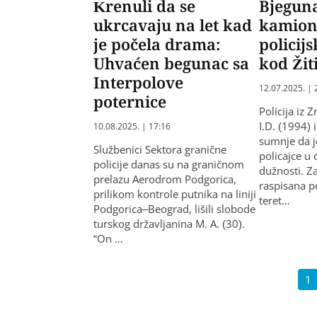
Krenuli da se
Bjeguna
ukrcavaju na let kad
kamion
je počela drama:
policij
Uhvaćen begunac sa
kod Žit
Interpolove
12.07.2025. | 
poternice
Policija iz 
I.D. (1994) 
10.08.2025. | 17:16
sumnje da 
Službenici Sektora granične
policajce u
policije danas su na graničnom
dužnosti. Za
prelazu Aerodrom Podgorica,
raspisana p
prilikom kontrole putnika na liniji
teret…
Podgorica–Beograd, lišili slobode
turskog državljanina M. A. (30).
“On …
1