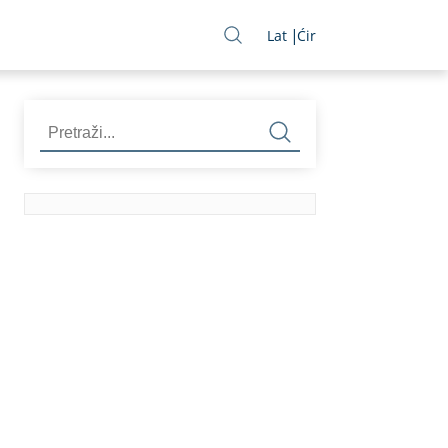
Lat
Ćir