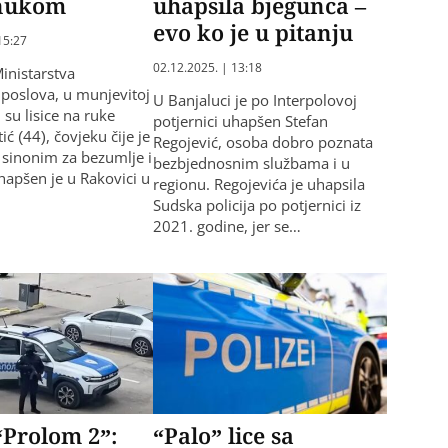
nukom
uhapsila bjegunca –
evo ko je u pitanju
15:27
02.12.2025. | 13:18
Ministarstva
 poslova, u munjevitoj
U Banjaluci je po Interpolovoj
li su lisice na ruke
potjernici uhapšen Stefan
ić (44), čovjeku čije je
Regojević, osoba dobro poznata
 sinonim za bezumlje i
bezbjednosnim službama i u
hapšen je u Rakovici u
regionu. Regojevića je uhapsila
Sudska policija po potjernici iz
2021. godine, jer se…
“Prolom 2”:
“Palo” lice sa