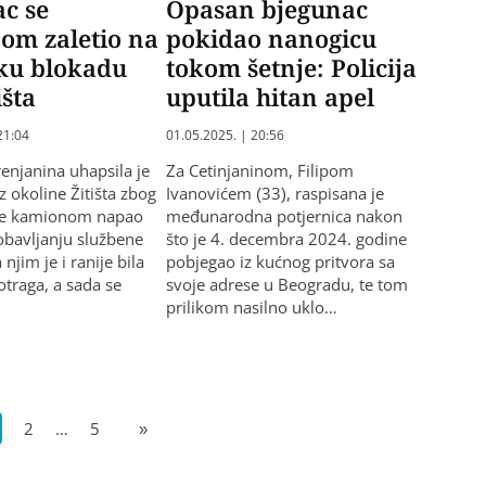
c se
Opasan bjegunac
om zaletio na
pokidao nanogicu
sku blokadu
tokom šetnje: Policija
išta
uputila hitan apel
21:04
01.05.2025. | 20:56
Zrenjanina uhapsila je
Za Cetinjaninom, Filipom
iz okoline Žitišta zbog
Ivanovićem (33), raspisana je
je kamionom napao
međunarodna potjernica nakon
 obavljanju službene
što je 4. decembra 2024. godine
 njim je i ranije bila
pobjegao iz kućnog pritvora sa
otraga, a sada se
svoje adrese u Beogradu, te tom
prilikom nasilno uklo…
2
…
5
»