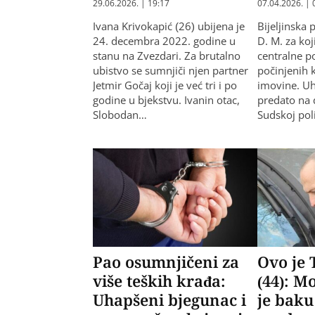
29.06.2026. | 19:17
07.04.2026. | 
Ivana Krivokapić (26) ubijena je
Bijeljinska p
24. decembra 2022. godine u
D. M. za koj
stanu na Zvezdari. Za brutalno
centralne p
ubistvo se sumnjiči njen partner
počinjenih k
Jetmir Gočaj koji je već tri i po
imovine. Uh
godine u bjekstvu. Ivanin otac,
predato na 
Slobodan…
Sudskoj poli
Pao osumnjičeni za
Ovo je 
više teških krađa:
(44): M
Uhapšeni bjegunac i
je baku