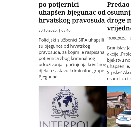
po potjernici
Predao 
uhapšen bjegunac od
osumnji
hrvatskog pravosuđa
droge m
vrijedn
30.10.2025. | 08:46
19.09.2025. | 
Policijski službenici SIPA uhapsili
su bjegunca od hrvatskog
Branislav Ja
pravosuđa, za kojim je raspisana
akcije „Prol
potjernica zbog kriminalnog
bjekstvu noć
udruživanja i počinjenja krivičnog
uhapšen je,
djela u sastavu kriminalne grupe.
Srpske” Akc
Bjegunac …
osam lica i 