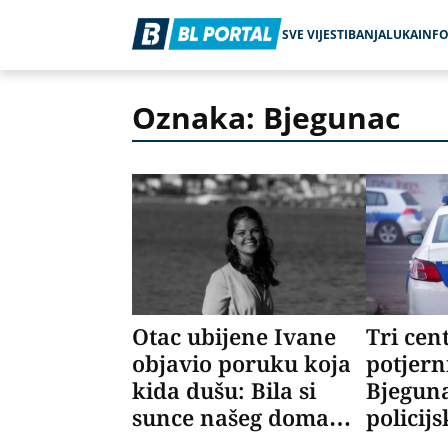
SVE VIJESTI
BANJALUKA
INF
Oznaka: Bjegunac
Otac ubijene Ivane
Tri cen
objavio poruku koja
potjerni
kida dušu: Bila si
Bjegun
sunce našeg doma…
polici