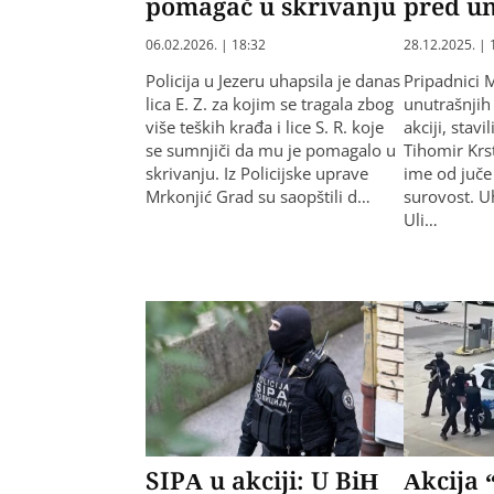
pomagač u skrivanju
pred u
06.02.2026. | 18:32
28.12.2025. | 
Policija u Jezeru uhapsila je danas
Pripadnici 
lica E. Z. za kojim se tragala zbog
unutrašnjih
više teških krađa i lice S. R. koje
akciji, stavi
se sumnjiči da mu je pomagalo u
Tihomir Krst
skrivanju. Iz Policijske uprave
ime od juče
Mrkonjić Grad su saopštili d…
surovost. U
Uli…
SIPA u akciji: U BiH
Akcija 