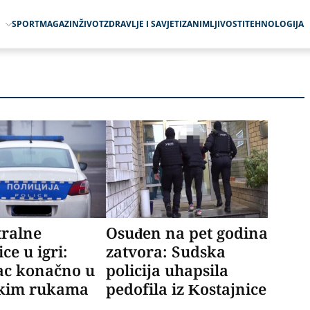
O
SPORT
MAGAZIN
ŽIVOT
ZDRAVLJE I SAVJETI
ZANIMLJIVOSTI
TEHNOLOGIJA
tralne
Osuđen na pet godina
ce u igri:
zatvora: Sudska
ac konačno u
policija uhapsila
jskim rukama
pedofila iz Kostajnice