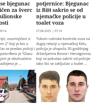
se bjegunac
potjernice: Bjegunac
čen za šverc
iz BiH sakrio se od
ilionske
njemačke policije u
osti
toalet voza
09:14
27.08.2025. | 07:16
njić, osumnjičeni iz
Tokom rutinske kontrole voza na
om 2“ koji je bio u
dugoj relaciji u njemačkoj Kelu,
as se predao policiji i
policija je uhapsila 30-godišnjeg
 potvrđeno je “Glasu
državljanina Bosne i Hercegovine,
ijom je obuhvaćeno
koji se pokušao sakriti od policije
razbijena je …
tako što se zaključao u toalet …