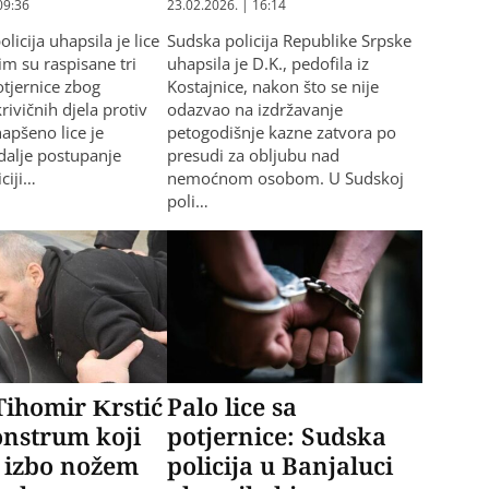
09:36
23.02.2026. | 16:14
olicija uhapsila je lice
Sudska policija Republike Srpske
im su raspisane tri
uhapsila je D.K., pedofila iz
otjernice zbog
Kostajnice, nakon što se nije
rivičnih djela protiv
odazvao na izdržavanje
apšeno lice je
petogodišnje kazne zatvora po
dalje postupanje
presudi za obljubu nad
ciji…
nemoćnom osobom. U Sudskoj
poli…
Tihomir Krstić
Palo lice sa
onstrum koji
potjernice: Sudska
 izbo nožem
policija u Banjaluci