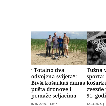
“Totalno dva
Tužna vi
odvojena svijeta”:
sporta:
Bivši košarkaš danas
košark
pušta dronove i
zvezde
pomaže seljacima
91. god
07.07.2025. | 13:47
12.03.2025. | 