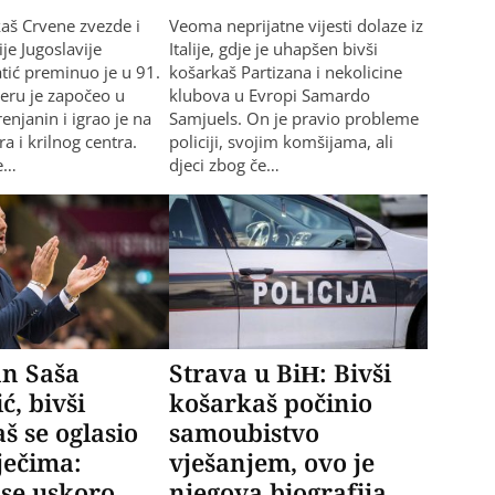
kaš Crvene zvezde i
Veoma neprijatne vijesti dolaze iz
je Jugoslavije
Italije, gdje je uhapšen bivši
tić preminuo je u 91.
košarkaš Partizana i nekolicine
jeru je započeo u
klubova u Еvropi Samardo
enjanin i igrao je na
Samjuels. On je pravio probleme
ra i krilnog centra.
policiji, svojim komšijama, ali
e…
djeci zbog če…
an Saša
Strava u BiH: Bivši
ć, bivši
košarkaš počinio
š se oglasio
samoubistvo
ječima:
vješanjem, ovo je
se uskoro
njegova biografija