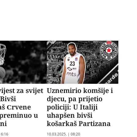
jest za svijet
Uznemirio komšije i
 Bivši
djecu, pa prijetio
aš Crvene
policiji: U Italiji
 preminuo u
uhapšen bivši
ini
košarkaš Partizana
16:16
10.03.2025. | 08:20