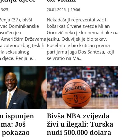
13:25
20.01.2026. | 19:06
enja (37), bivši
Nekadašnji reprezentativac i
tivac Dominikanske
košarkaš Crvene zvezde Milan
osuđen je u
Gurović neko je ko nema dlake na
m Američkim Državama
jeziku. Oduvijek je bio takav.
a zatvora zbog teških
Posebno je bio kritičan prema
jela seksualnog
partijama Jaga Dos Santosa, koji
a djece. Penja je…
se vratio na Ma…
n ispunjen
Bivša NBA zvijezda
ama: Još
živi u ilegali: Turska
 pokazao
nudi 500.000 dolara