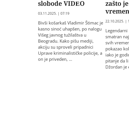
slobode VIDEO
zašto je
vreme
03.11.2025. | 07:19
22.10.2025. | 
Bivši košarkaš Vladimir Štimac je
kasno sinoć uhapšen, po nalogu
Legendarni 
Višeg javnog tužilaštva u
smatran na
Beogradu. Kako pišu mediji,
svih vremen
akciju su sproveli pripadnici
pokazao kol
Uprave kriminalističke policije, a
iako je god
on je priveden, …
pitanje da li
Džordan je