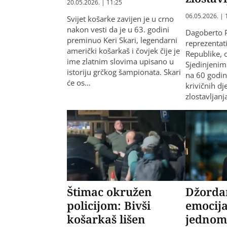
20.05.2026. | 11:25
06.05.2026. | 
Svijet košarke zavijen je u crno
nakon vesti da je u 63. godini
Dagoberto P
preminuo Keri Skari, legendarni
reprezenta
američki košarkaš i čovjek čije je
Republike, 
ime zlatnim slovima upisano u
Sjedinjeni
istoriju grčkog šampionata. Skari
na 60 godin
će os…
krivičnih d
zlostavljanj
Štimac okružen
Džorda
policijom: Bivši
emocij
košarkaš lišen
jednom