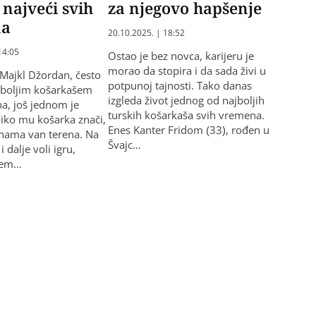
 najveći svih
za njegovo hapšenje
na
20.10.2025. | 18:52
14:05
Ostao je bez novca, karijeru je
morao da stopira i da sada živi u
Majkl Džordan, često
potpunoj tajnosti. Tako danas
jboljim košarkašem
izgleda život jednog od najboljih
a, još jednom je
turskih košarkaša svih vremena.
iko mu košarka znači,
Enes Kanter Fridom (33), rođen u
inama van terena. Na
Švajc…
 i dalje voli igru,
 em…