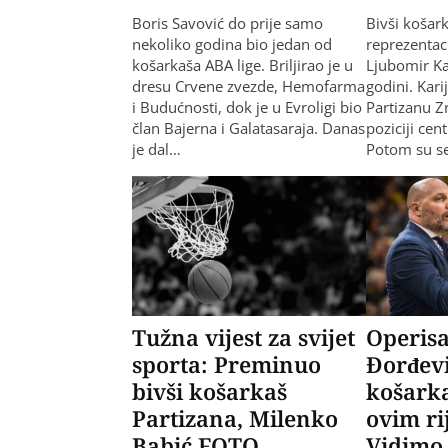
Boris Savović do prije samo
Bivši košar
nekoliko godina bio jedan od
reprezentaci
košarkaša ABA lige. Briljirao je u
Ljubomir Ka
dresu Crvene zvezde, Hemofarma
godini. Kari
i Budućnosti, dok je u Evroligi bio
Partizanu Zr
član Bajerna i Galatasaraja. Danas
poziciji cent
je dal…
Potom su s
Tužna vijest za svijet
Operis
sporta: Preminuo
Đorđevi
bivši košarkaš
košarka
Partizana, Milenko
ovim ri
Babić FOTO
Vidimo 