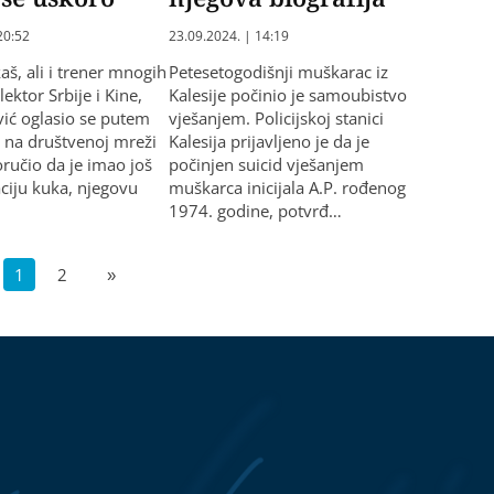
20:52
23.09.2024. | 14:19
aš, ali i trener mnogih
Petesetogodišnji muškarac iz
lektor Srbije i Kine,
Kalesije počinio je samoubistvo
ić oglasio se putem
vješanjem. Policijskoj stanici
 na društvenoj mreži
Kalesija prijavljeno je da je
oručio da je imao još
počinjen suicid vješanjem
ciju kuka, njegovu
muškarca inicijala A.P. rođenog
1974. godine, potvrđ…
1
2
»