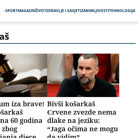
O
SPORT
MAGAZIN
ŽIVOT
ZDRAVLJE I SAVJETI
ZANIMLJIVOSTI
TEHNOLOGIJA
aš
um iza brave!
Bivši košarkaš
ošarkaš
Crvene zvezde nema
na 60 godina
dlake na jeziku:
 zbog
“Jaga očima ne mogu
ljanja djece
da vidim”