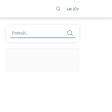
Lat
Ćir