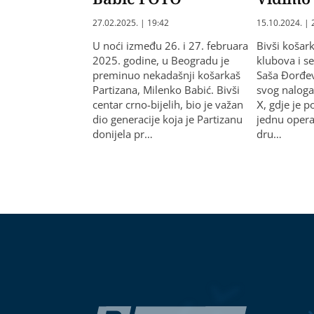
27.02.2025. | 19:42
15.10.2024. | 
U noći između 26. i 27. februara
Bivši košark
2025. godine, u Beogradu je
klubova i se
preminuo nekadašnji košarkaš
Saša Đorđev
Partizana, Milenko Babić. Bivši
svog naloga
centar crno-bijelih, bio je važan
X, gdje je p
dio generacije koja je Partizanu
jednu opera
donijela pr…
dru…