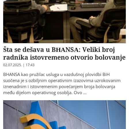
Šta se dešava u BHANSA: Veliki broj
radnika istovremeno otvorio bolovanje
02.07.2025. | 17:43
BHANSA kao pružilac usluga u vazdušnoj plovidbi BiH
suočena je s ozbiljnim operativnim izazovima uzrokovanim
iznenadnim i istovremenim povećanjem broja bolovanja
među dijelom operativnog osoblja. Ovo …