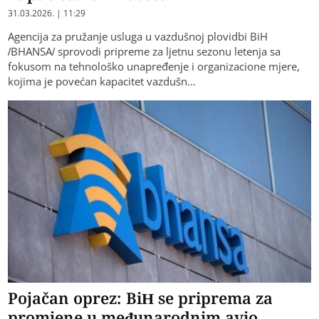
31.03.2026. | 11:29
Agencija za pružanje usluga u vazdušnoj plovidbi BiH
/BHANSA/ sprovodi pripreme za ljetnu sezonu letenja sa
fokusom na tehnološko unapređenje i organizacione mjere,
kojima je povećan kapacitet vazdušn…
Pojačan oprez: BiH se priprema za
promjene u međunarodnim avio-