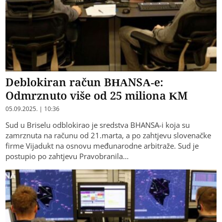
Deblokiran račun BHANSA-e:
Odmrznuto više od 25 miliona KM
05.09.2025. | 10:36
Sud u Briselu odblokirao je sredstva BHANSA-i koja su
zamrznuta na računu od 21.marta, a po zahtjevu slovenačke
firme Vijadukt na osnovu međunarodne arbitraže. Sud je
postupio po zahtjevu Pravobranila…