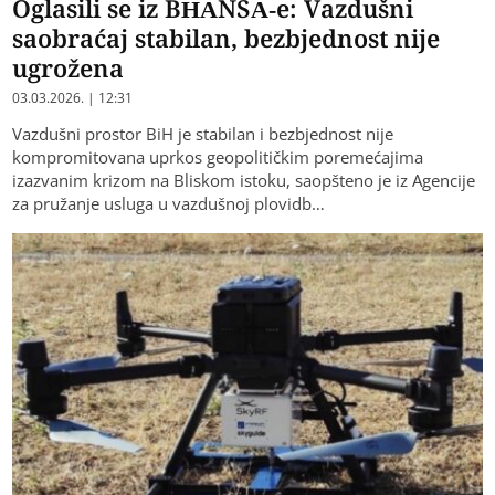
Oglasili se iz BHANSA-e: Vazdušni
saobraćaj stabilan, bezbjednost nije
ugrožena
03.03.2026. | 12:31
Vazdušni prostor BiH je stabilan i bezbjednost nije
kompromitovana uprkos geopolitičkim poremećajima
izazvanim krizom na Bliskom istoku, saopšteno je iz Agencije
za pružanje usluga u vazdušnoj plovidb…