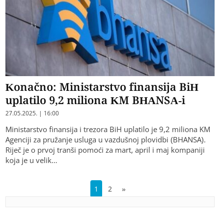
Konačno: Ministarstvo finansija BiH
uplatilo 9,2 miliona KM BHANSA-i
27.05.2025. | 16:00
Ministarstvo finansija i trezora BiH uplatilo je 9,2 miliona KM
Agenciji za pružanje usluga u vazdušnoj plovidbi (BHANSA).
Riječ je o prvoj tranši pomoći za mart, april i maj kompaniji
koja je u velik…
1
2
»