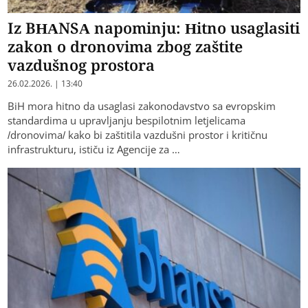
Iz BHANSA napominju: Hitno usaglasiti
zakon o dronovima zbog zaštite
vazdušnog prostora
26.02.2026. | 13:40
BiH mora hitno da usaglasi zakonodavstvo sa evropskim
standardima u upravljanju bespilotnim letjelicama
/dronovima/ kako bi zaštitila vazdušni prostor i kritičnu
infrastrukturu, ističu iz Agencije za …