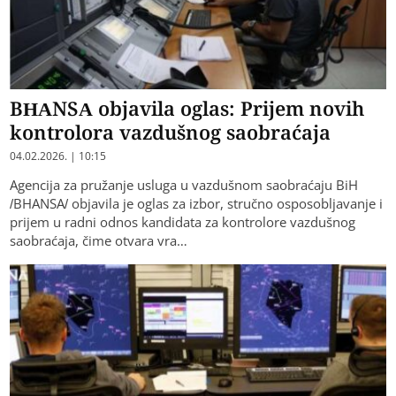
BHANSA objavila oglas: Prijem novih
kontrolora vazdušnog saobraćaja
04.02.2026. | 10:15
Agencija za pružanje usluga u vazdušnom saobraćaju BiH
/BHANSA/ objavila je oglas za izbor, stručno osposobljavanje i
prijem u radni odnos kandidata za kontrolore vazdušnog
saobraćaja, čime otvara vra…