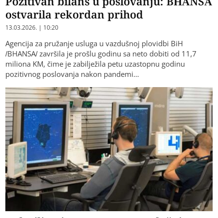
Pozitivan bilans u poslovanju: BHANSA
ostvarila rekordan prihod
13.03.2026. | 10:20
Agencija za pružanje usluga u vazdušnoj plovidbi BiH
/BHANSA/ završila je prošlu godinu sa neto dobiti od 11,7
miliona KM, čime je zabilježila petu uzastopnu godinu
pozitivnog poslovanja nakon pandemi…