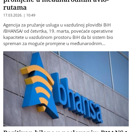
rutama
17.03.2026. | 10:49
Agencija za pružanje usluga u vazdušnoj plovidbi BiH
/BHANSA/ od četvrtka, 19. marta, povećaće operativne
kapacitete u vazdušnom prostoru BiH da bi sistem bio
spreman za moguće promjene u međunarodnim…