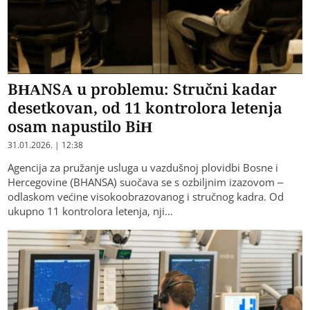
BHANSA u problemu: Stručni kadar
desetkovan, od 11 kontrolora letenja
osam napustilo BiH
31.01.2026. | 12:38
Agencija za pružanje usluga u vazdušnoj plovidbi Bosne i
Hercegovine (BHANSA) suočava se s ozbiljnim izazovom –
odlaskom većine visokoobrazovanog i stručnog kadra. Od
ukupno 11 kontrolora letenja, nji…