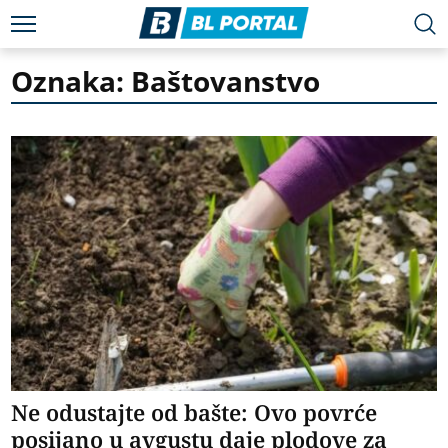
Oznaka: Baštovanstvo
Ne odustajte od bašte: Ovo povrće
posijano u avgustu daje plodove za