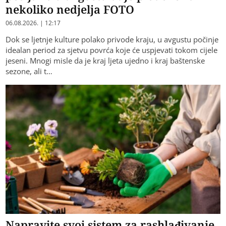
nekoliko nedjelja FOTO
06.08.2026. | 12:17
Dok se ljetnje kulture polako privode kraju, u avgustu počinje
idealan period za sjetvu povrća koje će uspjevati tokom cijele
jeseni. Mnogi misle da je kraj ljeta ujedno i kraj baštenske
sezone, ali t…
Napravite svoj sistem za rashlađivanje