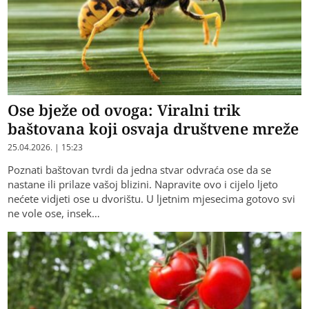
Ose bježe od ovoga: Viralni trik
baštovana koji osvaja društvene mreže
25.04.2026. | 15:23
Poznati baštovan tvrdi da jedna stvar odvraća ose da se
nastane ili prilaze vašoj blizini. Napravite ovo i cijelo ljeto
nećete vidjeti ose u dvorištu. U ljetnim mjesecima gotovo svi
ne vole ose, insek…