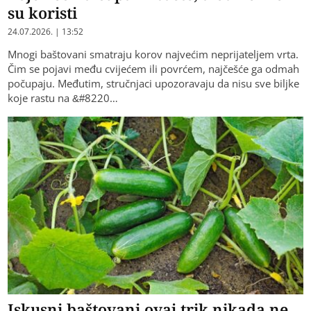
su koristi
24.07.2026. | 13:52
Mnogi baštovani smatraju korov najvećim neprijateljem vrta.
Čim se pojavi među cvijećem ili povrćem, najčešće ga odmah
počupaju. Međutim, stručnjaci upozoravaju da nisu sve biljke
koje rastu na &#8220…
Iskusni baštovani ovaj trik nikada ne