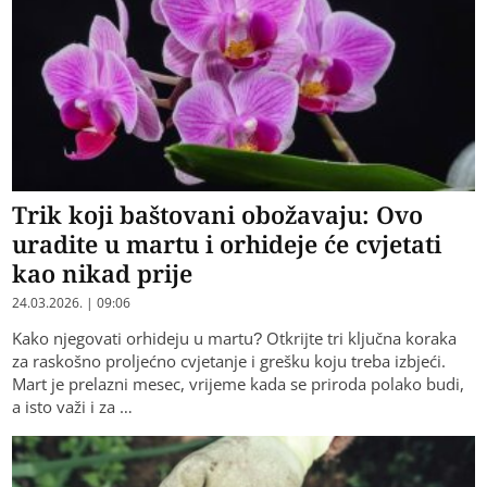
Trik koji baštovani obožavaju: Ovo
uradite u martu i orhideje će cvjetati
kao nikad prije
24.03.2026. | 09:06
Kako njegovati orhideju u martu? Otkrijte tri ključna koraka
za raskošno proljećno cvjetanje i grešku koju treba izbjeći.
Mart je prelazni mesec, vrijeme kada se priroda polako budi,
a isto važi i za …