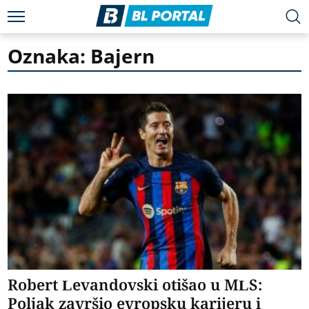
Oznaka: Bajern
Robert Levandovski otišao u MLS:
Poljak završio evropsku karijeru i