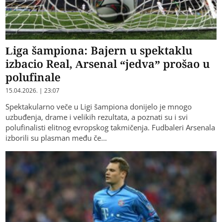
Liga šampiona: Bajern u spektaklu
izbacio Real, Arsenal “jedva” prošao u
polufinale
15.04.2026. | 23:07
Spektakularno veče u Ligi šampiona donijelo je mnogo
uzbuđenja, drame i velikih rezultata, a poznati su i svi
polufinalisti elitnog evropskog takmičenja. Fudbaleri Arsenala
izborili su plasman među če…