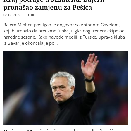
pronašao zamjenu za Pešića
08.06.2026. | 16:00
Bajern Minhen postigao je dogovor sa Antonom Gavelom,
koji bi trebalo da preuzme funkciju glavnog trenera ekipe od
naredne sezone. Kako navode mediji iz Turske, uprava kluba
iz Bavarije okončala je po…