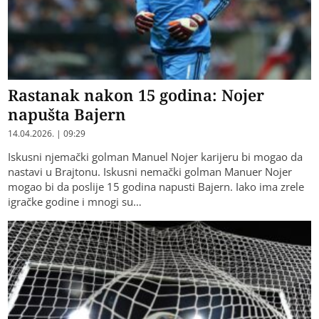
Rastanak nakon 15 godina: Nojer
napušta Bajern
14.04.2026. | 09:29
Iskusni njemački golman Manuel Nojer karijeru bi mogao da
nastavi u Brajtonu. Iskusni nemački golman Manuer Nojer
mogao bi da poslije 15 godina napusti Bajern. Iako ima zrele
igračke godine i mnogi su…