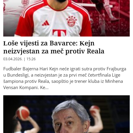
Loše vijesti za Bavarce: Kejn
neizvjestan za meč protiv Reala
03.04.2026. | 15:26
Fudbaler Bajerna Hari Kejn neće igrati sutra protiv Frajburga
u Bundesligi, a neizvjestan je za prvi meč četvrtfinala Lige
šampiona protiv Reala, saopštio je trener kluba iz Minhena
Vensan Kompani. Ke…