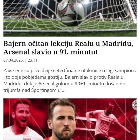
Bajern očitao lekciju Realu u Madridu,
Arsenal slavio u 91. minutu!
07.04.2026. | 23:11
Završene su prve dvije četvrtfinalne utakmice u Ligi šampiona
i to obje pobjedama gostiju. Bajern slavio protiv Reala u
Madridu, dok je Arsenal golom u 90+1. minutu došao do
trijumfa nad Sportingom u …