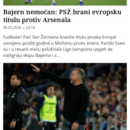
Bajern nemoćan: PSŽ brani evropsku
titulu protiv Arsenala
06.05.2026. | 23:16
Fudbaleri Pari Sen Žermena braniće titulu prvaka Evrope
osvojenu prošle godine u Minhenu protiv Intera. Pariški Sveci
su i u revanš meču polufinala Lige šampiona uspjeli da
nadigraju ekipu Bajerna i z…