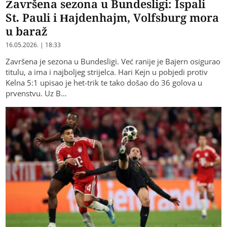
Završena sezona u Bundesligi: Ispali
St. Pauli i Hajdenhajm, Volfsburg mora
u baraž
16.05.2026. | 18:33
Završena je sezona u Bundesligi. Već ranije je Bajern osigurao
titulu, a ima i najboljeg strijelca. Hari Kejn u pobjedi protiv
Kelna 5:1 upisao je het-trik te tako došao do 36 golova u
prvenstvu. Uz B…