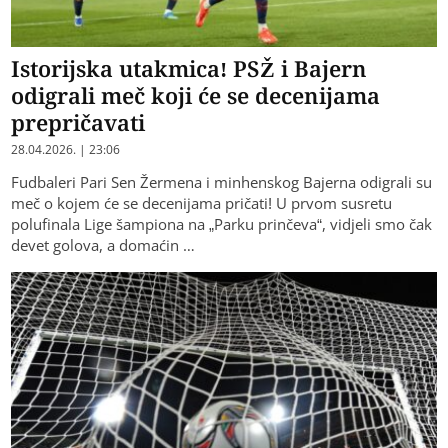
Istorijska utakmica! PSŽ i Bajern
odigrali meč koji će se decenijama
prepričavati
28.04.2026. | 23:06
Fudbaleri Pari Sen Žermena i minhenskog Bajerna odigrali su
meč o kojem će se decenijama pričati! U prvom susretu
polufinala Lige šampiona na „Parku prinčeva“, vidjeli smo čak
devet golova, a domaćin …