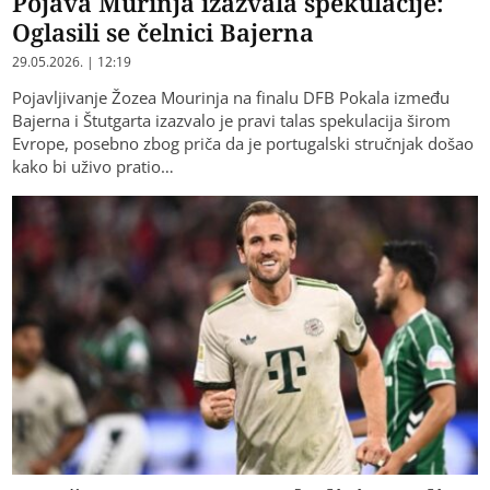
Pojava Murinja izazvala spekulacije:
Oglasili se čelnici Bajerna
29.05.2026. | 12:19
Pojavljivanje Žozea Mourinja na finalu DFB Pokala između
Bajerna i Štutgarta izazvalo je pravi talas spekulacija širom
Evrope, posebno zbog priča da je portugalski stručnjak došao
kako bi uživo pratio…