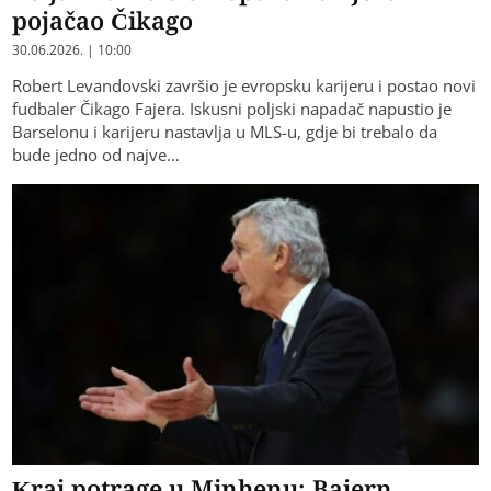
pojačao Čikago
30.06.2026. | 10:00
Robert Levandovski završio je evropsku karijeru i postao novi
fudbaler Čikago Fajera. Iskusni poljski napadač napustio je
Barselonu i karijeru nastavlja u MLS-u, gdje bi trebalo da
bude jedno od najve…
Kraj potrage u Minhenu: Bajern