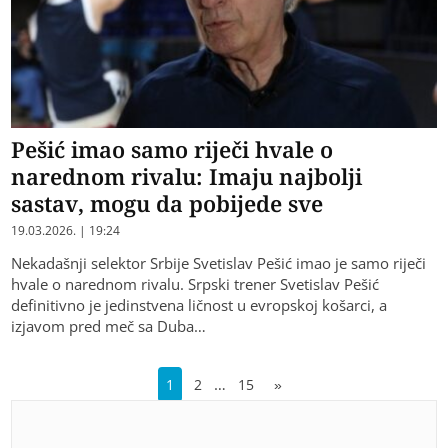
Pešić imao samo riječi hvale o
narednom rivalu: Imaju najbolji
sastav, mogu da pobijede sve
19.03.2026. | 19:24
Nekadašnji selektor Srbije Svetislav Pešić imao je samo riječi
hvale o narednom rivalu. Srpski trener Svetislav Pešić
definitivno je jedinstvena ličnost u evropskoj košarci, a
izjavom pred meč sa Duba…
…
1
2
15
»