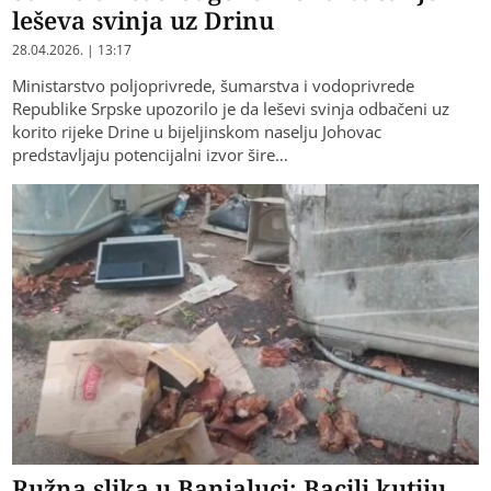
leševa svinja uz Drinu
28.04.2026. | 13:17
Ministarstvo poljoprivrede, šumarstva i vodoprivrede
Republike Srpske upozorilo je da leševi svinja odbačeni uz
korito rijeke Drine u bijeljinskom naselju Johovac
predstavljaju potencijalni izvor šire…
Ružna slika u Banjaluci: Bacili kutiju