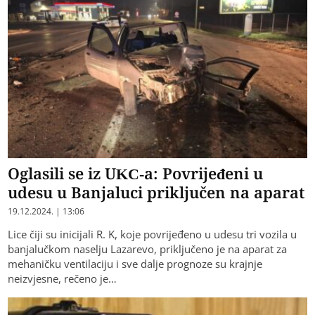
Oglasili se iz UKC-a: Povrijeđeni u
udesu u Banjaluci priključen na aparat
19.12.2024. | 13:06
Lice čiji su inicijali R. K, koje povrijeđeno u udesu tri vozila u
banjalučkom naselju Lazarevo, priključeno je na aparat za
mehaničku ventilaciju i sve dalje prognoze su krajnje
neizvjesne, rečeno je…