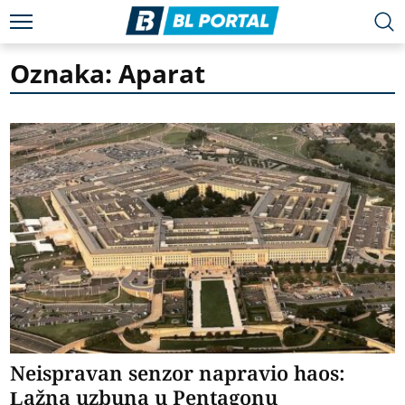
Oznaka: Aparat
Neispravan senzor napravio haos:
Lažna uzbuna u Pentagonu