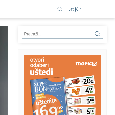
Lat
Ćir