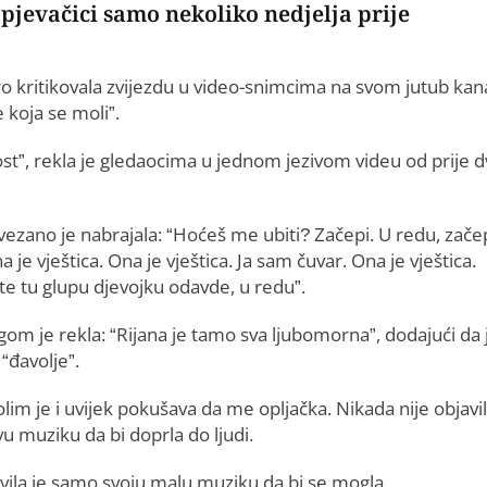
 pjevačici samo nekoliko nedjelja prije
tro kritikovala zvijezdu u video-snimcima na svom jutub kan
 koja se moli”.
t”, rekla je gledaocima u jednom jezivom videu od prije d
ezano je nabrajala: “Hoćeš me ubiti? Začepi. U redu, začep
a je vještica. Ona je vještica. Ja sam čuvar. Ona je vještica.
te tu glupu djevojku odavde, u redu”.
om je rekla: “Rijana je tamo sva ljubomorna”, dodajući da 
e “đavolje”.
lim je i uvijek pokušava da me opljačka. Nikada nije objavi
u muziku da bi doprla do ljudi.
vila je samo svoju malu muziku da bi se mogla