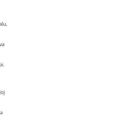
alu,
va
i.
joj
la