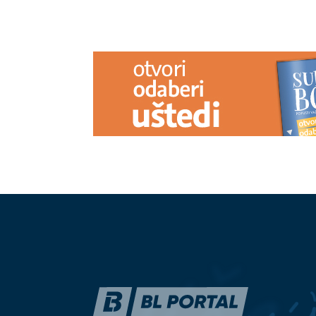
PREPORUKA ZA VAS
(FOTO)
Kačket na glavi, atlet majica
DOŠLA MU U
i naočare: Cecu niko nije prepoznao
Milka (82) koju
na aerodromu, leti iz Malage za
posljednje vr
Beograd