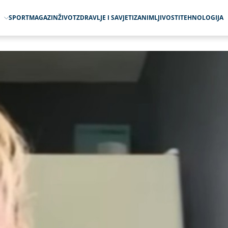
O
SPORT
MAGAZIN
ŽIVOT
ZDRAVLJE I SAVJETI
ZANIMLJIVOSTI
TEHNOLOGIJA