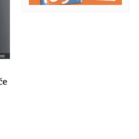
UBE
će