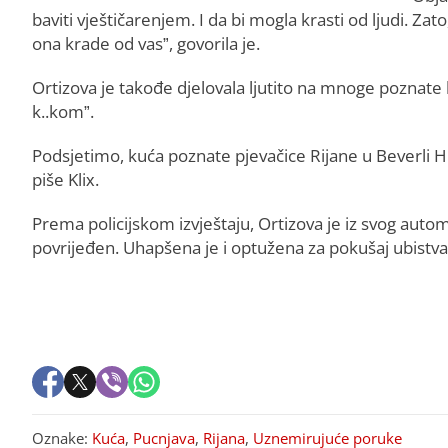
baviti vještičarenjem. I da bi mogla krasti od ljudi. Zat
ona krade od vas”, govorila je.
Ortizova je takođe djelovala ljutito na mnoge poznate l
k..kom”.
Podsjetimo, kuća poznate pjevačice Rijane u Beverli Hil
piše Klix.
Prema policijskom izvještaju, Ortizova je iz svog automo
povrijeđen. Uhapšena je i optužena za pokušaj ubistva
Oznake:
Kuća
,
Pucnjava
,
Rijana
,
Uznemirujuće poruke