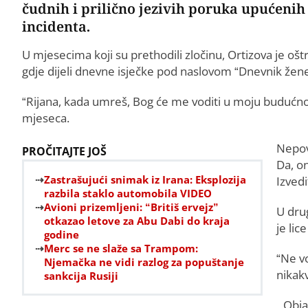
čudnih i prilično jezivih poruka upućenih
incidenta.
U mjesecima koji su prethodili zločinu, Ortizova je oš
gdje dijeli dnevne isječke pod naslovom “Dnevnik žene
“Rijana, kada umreš, Bog će me voditi u moju budućnos
mjeseca.
Nepov
PROČITAJTE JOŠ
Da, on
Zastrašujući snimak iz Irana: Eksplozija
Izvedi
razbila staklo automobila VIDEO
Avioni prizemljeni: “Britiš ervejz”
U drug
otkazao letove za Abu Dabi do kraja
je lic
godine
Merc se ne slaže sa Trampom:
“Ne vo
Njemačka ne vidi razlog za popuštanje
nikakv
sankcija Rusiji
Obja