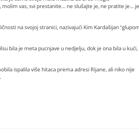
o, molim vas, svi prestanite… ne slušajte je, ne pratite je… j
ičnosti na svojoj stranici, nazivajući Kim Kardašijan “glupo
su bila je meta pucnjave u nedjelju, dok je ona bila u kući,
bila ispalila više hitaca prema adresi Rijane, ali niko nije
.