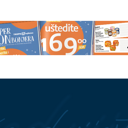
 POSJETU
Ovo je
Najbolja namirnica za vrućine: N
 je ubio sin, u
ne osvježava kao ovo povrće
ijeme živjela u domu