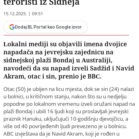
teroristi iz Sidneja
15.12.2025. | 09:51
Dodaj BL Portal kao Google izvor
Lokalni mediji su objavili imena dvojice
napadača na jevrejsku zajednicu na
sidnejskoj plaži Bondaj u Australiji,
navodeći da su napad izveli Sadžid i Navid
Akram, otac i sin, prenio je BBC.
Otac (50) je ubijen na licu mjesta, dok se sin (24) nalazi
u bolnici, u kritičnom stanju, nakon što su u nedjelju
popodne po lokalnom vremenu izveli oružani napad na
plaži Bondaj i ubili 16 ljudi koji su proslavljali jevrejski
praznik Hanuku, uključujući 10-godišnju djevojčicu, a
više od 40 povrijeđenih ljudi prevezeno je u bolnicu.
ABC izvještava da je Navid Akram, koji je rođen u