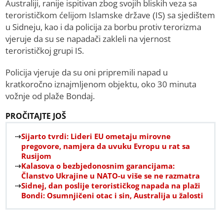
Australiji, ranije ispitivan zbog svojih bliskih veza sa
terorističkom ćelijom Islamske države (IS) sa sjedištem
u Sidneju, kao i da policija za borbu protiv terorizma
vjeruje da su se napadači zakleli na vjernost
terorističkoj grupi IS.
Policija vjeruje da su oni pripremili napad u
kratkoročno iznajmljenom objektu, oko 30 minuta
vožnje od plaže Bondaj.
PROČITAJTE JOŠ
Sijarto tvrdi: Lideri EU ometaju mirovne
pregovore, namjera da uvuku Evropu u rat sa
Rusijom
Kalasova o bezbjedonosnim garancijama:
Članstvo Ukrajine u NATO-u više se ne razmatra
Sidnej, dan poslije terorističkog napada na plaži
Bondi: Osumnjičeni otac i sin, Australija u žalosti