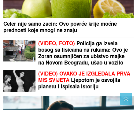
Celer nije samo začin: Ovo povrće krije moćne
prednosti koje mnogi ne znaju
(VIDEO, FOTO)
Policija ga izvela
bosog sa lisicama na rukama: Ovo je
Zoran osumnjičen za ubistvo majke
na Novom Beogradu, ušao u vozilo
hitne pomoći
(VIDEO) OVAKO JE IZGLEDALA PRVA
MIS SVIJETA
Ljepotom je osvojila
planetu i ispisala istoriju