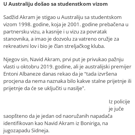
U Australiju došao sa studenstkom vizom
Sadžid Akram je stigao u Australiju sa studentskom
vizom 1998. godine, koja je 2001. godine prebačena u
partnersku vizu, a kasnije i u vizu za povratak
stanovnika, a imao je dozvolu za vatreno oružje za
rekreativni lov i bio je član streljačkog kluba.
Njegov sin, Navid Akram, prvi put je privukao pažnju
vlasti u oktobru 2019. godine, ali je australijski premijer
Entoni Albaneze danas rekao da je “tada izvršena
procjena da nema naznaka bilo kakve stalne prijetnje ili
prijetnje da će se uključiti u nasilje”.
Iz policije
je juče
saopšteno da je jedan od naoružanih napadača
identifikovan kao Navid Akram iz Boniriga, na
jugozapadu Sidneja.