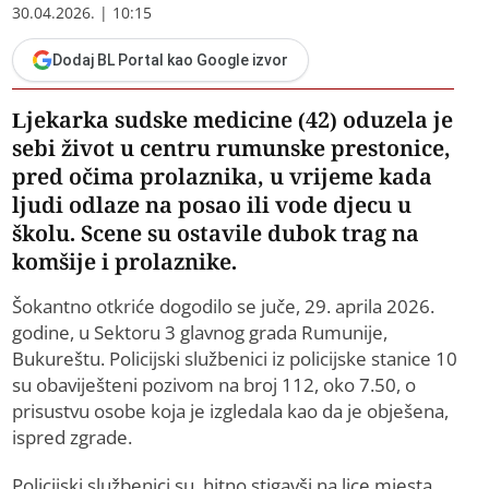
30.04.2026. | 10:15
Dodaj BL Portal kao Google izvor
Ljekarka sudske medicine (42) oduzela je
sebi život u centru rumunske prestonice,
pred očima prolaznika, u vrijeme kada
ljudi odlaze na posao ili vode djecu u
školu. Scene su ostavile dubok trag na
komšije i prolaznike.
Šokantno otkriće dogodilo se juče, 29. aprila 2026.
godine, u Sektoru 3 glavnog grada Rumunije,
Bukureštu. Policijski službenici iz policijske stanice 10
su obaviješteni pozivom na broj 112, oko 7.50, o
prisustvu osobe koja je izgledala kao da je obješena,
ispred zgrade.
Policijski službenici su, hitno stigavši na lice mjesta,