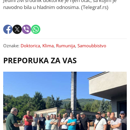
Jedini živi srodnik doktorke je njen otac, sa kojim je
navodno bila u hladnim odnosima. (Telegraf.rs)
Oznake:
Doktorica
,
Klima
,
Rumunija
,
Samoubbistvo
PREPORUKA ZA VAS