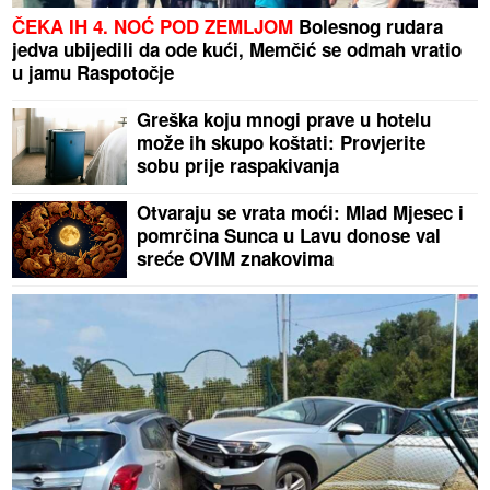
ČEKA IH 4. NOĆ POD ZEMLJOM
Bolesnog rudara
jedva ubijedili da ode kući, Memčić se odmah vratio
u jamu Raspotočje
Greška koju mnogi prave u hotelu
može ih skupo koštati: Provjerite
sobu prije raspakivanja
Otvaraju se vrata moći: Mlad Mjesec i
pomrčina Sunca u Lavu donose val
sreće OVIM znakovima