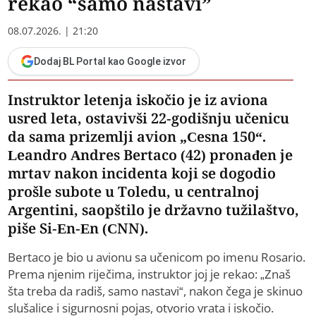
rekao “samo nastavi”
08.07.2026. | 21:20
Dodaj BL Portal kao Google izvor
Instruktor letenja iskočio je iz aviona
usred leta, ostavivši 22-godišnju učenicu
da sama prizemlji avion „Cesna 150“.
Leandro Andres Bertaco (42) pronađen je
mrtav nakon incidenta koji se dogodio
prošle subote u Toledu, u centralnoj
Argentini, saopštilo je državno tužilaštvo,
piše Si-En-En (CNN).
Bertaco je bio u avionu sa učenicom po imenu Rosario.
Prema njenim riječima, instruktor joj je rekao: „Znaš
šta treba da radiš, samo nastavi“, nakon čega je skinuo
slušalice i sigurnosni pojas, otvorio vrata i iskočio.