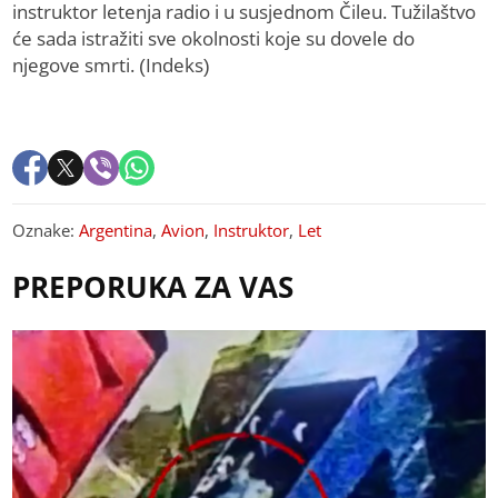
instruktor letenja radio i u susjednom Čileu. Tužilaštvo
će sada istražiti sve okolnosti koje su dovele do
njegove smrti. (Indeks)
Oznake:
Argentina
,
Avion
,
Instruktor
,
Let
PREPORUKA ZA VAS