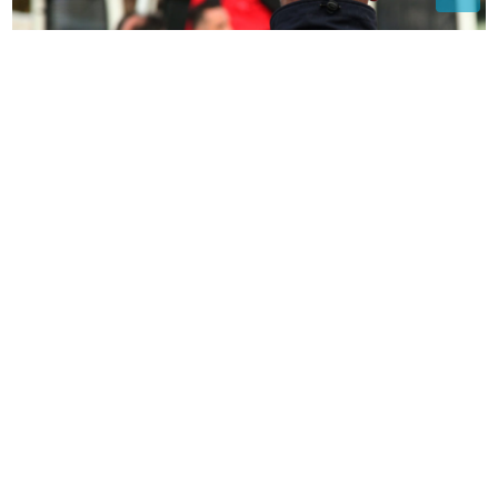
Ubistvo u Bosanskoj Krupi: Pronađeno TIJELO
MUŠKARCA, uhapšen osumnjičeni
Kako potaknuti dijete da pije više
vode: Jednostavne navike koje
olakšavaju roditeljima
(FOTO) SLIKALA STOPALA U
KESAMA
Pjevačica promijenila vjeru,
pa objavila intimni snimak