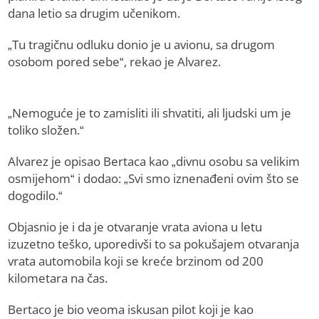
dana letio sa drugim učenikom.
„Tu tragičnu odluku donio je u avionu, sa drugom
osobom pored sebe“, rekao je Alvarez.
„Nemoguće je to zamisliti ili shvatiti, ali ljudski um je
toliko složen.“
Alvarez je opisao Bertaca kao „divnu osobu sa velikim
osmijehom“ i dodao: „Svi smo iznenađeni ovim što se
dogodilo.“
Objasnio je i da je otvaranje vrata aviona u letu
izuzetno teško, uporedivši to sa pokušajem otvaranja
vrata automobila koji se kreće brzinom od 200
kilometara na čas.
Bertaco je bio veoma iskusan pilot koji je kao