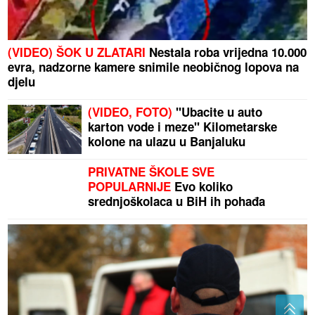
(VIDEO) ŠOK U ZLATARI
Nestala roba vrijedna 10.000
evra, nadzorne kamere snimile neobičnog lopova na
djelu
(VIDEO, FOTO)
"Ubacite u auto
karton vode i meze" Kilometarske
kolone na ulazu u Banjaluku
PRIVATNE ŠKOLE SVE
POPULARNIJE
Evo koliko
srednjoškolaca u BiH ih pohađa