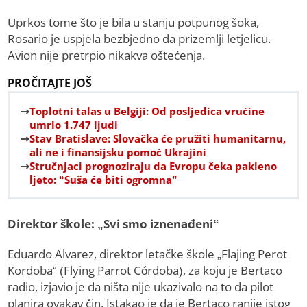
Uprkos tome što je bila u stanju potpunog šoka,
Rosario je uspjela bezbjedno da prizemlji letjelicu.
Avion nije pretrpio nikakva oštećenja.
PROČITAJTE JOŠ
Toplotni talas u Belgiji: Od posljedica vrućine
umrlo 1.747 ljudi
Stav Bratislave: Slovačka će pružiti humanitarnu,
ali ne i finansijsku pomoć Ukrajini
Stručnjaci prognoziraju da Evropu čeka pakleno
ljeto: “Suša će biti ogromna”
Direktor škole: „Svi smo iznenađeni“
Eduardo Alvarez, direktor letačke škole „Flajing Perot
Kordoba“ (Flying Parrot Córdoba), za koju je Bertaco
radio, izjavio je da ništa nije ukazivalo na to da pilot
planira ovakav čin. Istakao je da je Bertaco ranije istog