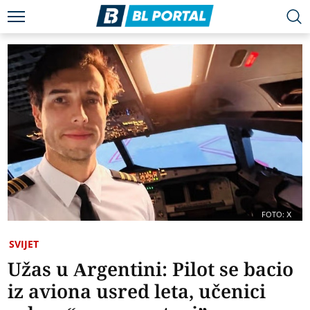
FOTO: X
SVIJET
Užas u Argentini: Pilot se bacio
iz aviona usred leta, učenici