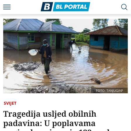
FOTO: TANJUG/AP
SVIJET
Tragedija usljed obilnih
padavina: U poplavama