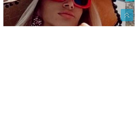
"Svoju grešku sam priznala" Dalila Dragojević želi da
uđe u "Elitu 10", ali za ovu PAPRENU CIFRU
(VIDEO)
"Nije predsjednik folklornog
udruženja ili udruženja pjesnika"
Trivićeva pitala kako "PRESUĐENI"
DODIK može da bude u politici
ZAMRZNUT NA 8.500 METARA VEĆ
TRI DECENIJE
Pokrenuta rizična
akcija da tijelo alpiniste spuste sa
Everesta