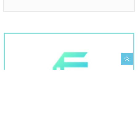
sudopere
Znoje vam se stopala ljeti: Potopite ih 15 minuta u
ovaj jeftini rastvor
Ako imate nadutost ili probavne
tegobe, ovu biljku vrijedi uvrstiti u
ishranu
"Nemoj da se vraćaš" Teodora
Džehverović u ovu kuću više ne ide, a