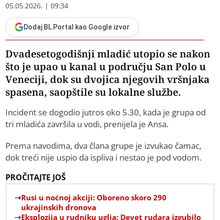
05.05.2026. | 09:34
Dodaj BL Portal kao Google izvor
Dvadesetogodišnji mladić utopio se nakon
što je upao u kanal u području San Polo u
Veneciji, dok su dvojica njegovih vršnjaka
spasena, saopštile su lokalne službe.
Incident se dogodio jutros oko 5.30, kada je grupa od
tri mladića završila u vodi, prenijela je Ansa.
Prema navodima, dva člana grupe je izvukao čamac,
dok treći nije uspio da ispliva i nestao je pod vodom.
PROČITAJTE JOŠ
Rusi u noćnoj akciji: Oboreno skoro 290
ukrajinskih dronova
Eksplozija u rudniku uglja: Devet rudara izgubilo