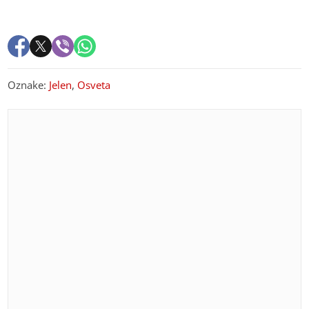
Oznake:
Jelen
,
Osveta
PREPORUKA ZA VAS
Toplotni talas puni ambulante u Srpskoj: Sve više