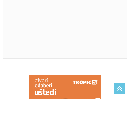
građana traži pomoć zbog vrućina
Izbjegavajte ove poslove da vam ne bi
“trnule ruke”: SPC danas slavi Svetu
Petku Trnovu
Birači su spremni, stranke nisu:
Zašto žene i dalje ostaju u sjeni
politike?
Potvrđena optužnica protiv službenice UIO BiH: