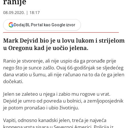
ranije
08.09.2020. | 18:17
Dodaj BL Portal kao Google izvor
Mark Dejvid bio je u lovu lukom i strijelom
u Oregonu kad je uočio jelena.
Ranio je stvorenje, ali nije uspio da ga pronađe prije
nego što je sunce zašlo. Ovaj 66-godišnjak se sljedećeg
dana vratio u šumu, ali nije računao na to da će ga jelen
dočekati.
Jelen se zaleteo u njega i zabio mu rogove u vrat.
Dejvid je umro od povreda u bolnici, a zemljoposjednik
je potom pronašao i ubio životinju.
Vapiti, odnosno kanadski jelen, treća je najveća
kopnena vrsta sisara u Severnoj Americi. Policija iz