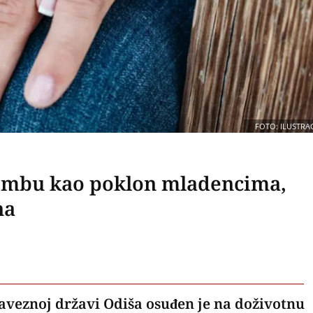
FOTO: ILUSTRAC
ombu kao poklon mladencima,
na
 saveznoj državi Odiša osuđen je na doživotnu