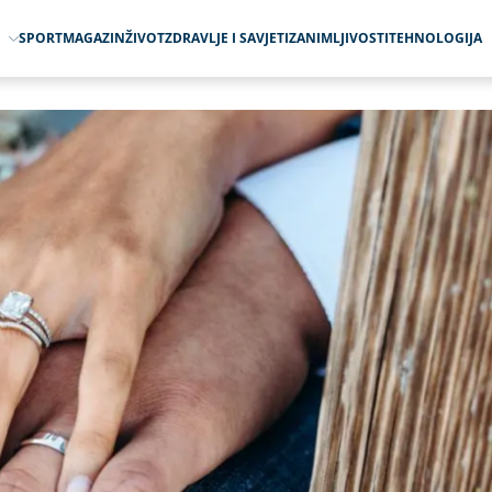
O
SPORT
MAGAZIN
ŽIVOT
ZDRAVLJE I SAVJETI
ZANIMLJIVOSTI
TEHNOLOGIJA