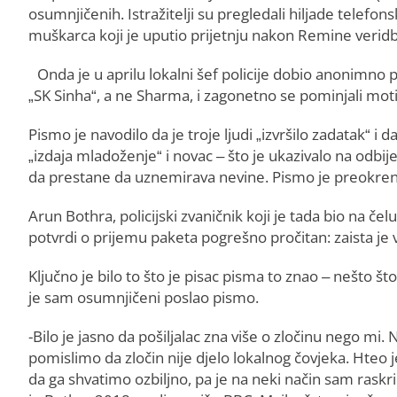
osumnjičenih. Istražitelji su pregledali hiljade telefonski
muškarca koji je uputio prijetnju nakon Remine veridbe
Onda je u aprilu lokalni šef policije dobio anonimn
„SK Sinha“, a ne Sharma, i zagonetno se pominjali motiv
Pismo je navodilo da je troje ljudi „izvršilo zadatak“ i
„izdaja mladoženje“ i novac – što je ukazivalo na odbije
da prestane da uznemirava nevine. Pismo je preokrenu
Arun Bothra, policijski zvaničnik koji je tada bio na čel
potvrdi o prijemu paketa pogrešno pročitan: zaista je v
Ključno je bilo to što je pisac pisma to znao – nešto št
je sam osumnjičeni poslao pismo.
-Bilo je jasno da pošiljalac zna više o zločinu nego mi.
pomislimo da zločin nije djelo lokalnog čovjeka. Hteo j
da ga shvatimo ozbiljno, pa je na neki način sam raskr