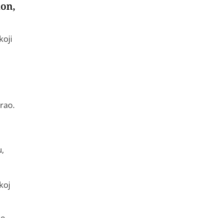
lon,
koji
irao.
u,
koj
je