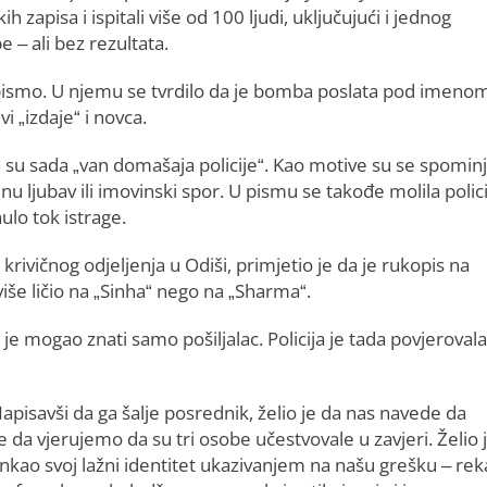
h zapisa i ispitali više od 100 ljudi, uključujući i jednog
 – ali bez rezultata.
o pismo. U njemu se tvrdilo da je bomba poslata pod imeno
i „izdaje“ i novca.
 da su sada „van domašaja policije“. Kao motive su se spominj
nu ljubav ili imovinski spor. U pismu se takođe molila polici
lo tok istrage.
u krivičnog odjeljenja u Odiši, primjetio je da je rukopis na
iše ličio na „Sinha“ nego na „Sharma“.
o je mogao znati samo pošiljalac. Policija je tada povjeroval
 Napisavši da ga šalje posrednik, želio je da nas navede da
e da vjerujemo da su tri osobe učestvovale u zavjeri. Želio 
inkao svoj lažni identitet ukazivanjem na našu grešku – re