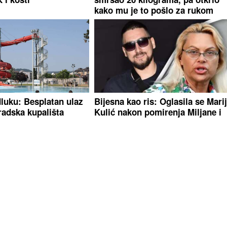
kako mu je to pošlo za rukom
luku: Besplatan ulaz
Bijesna kao ris: Oglasila se Mari
radska kupališta
Kulić nakon pomirenja Miljane i
Zole
spala" Evo gdje je
Rada Manojlović pitala AI zašto 
vić nakon skandala i
pjeva na popularnim mjestima: