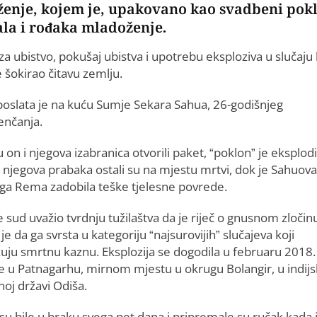
ženje, kojem je, upakovano kao svadbeni pok
la i rođaka mladoženje.
a ubistvo, pokušaj ubistva i upotrebu eksploziva u slučaju 
e šokirao čitavu zemlju.
poslata je na kuću Sumje Sekara Sahua, 26-godišnjeg
enčanja.
 on i njegova izabranica otvorili paket, “poklon” je eksplod
i njegova prabaka ostali su na mjestu mrtvi, dok je Sahuova
ga Rema zadobila teške tjelesne povrede.
e sud uvažio tvrdnju tužilaštva da je riječ o gnusnom zločin
je da ga svrsta u kategoriju “najsurovijih” slučajeva koji
žuju smrtnu kaznu. Eksplozija se dogodila u februaru 2018.
e u Patnagarhu, mirnom mjestu u okrugu Bolangir, u indijs
noj državi Odiša.
su bile u braku svega pet dana i pripremale su ručak kada 