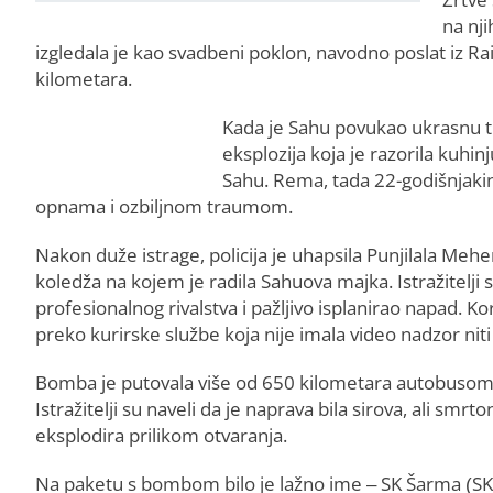
na nji
izgledala je kao svadbeni poklon, navodno poslat iz Ra
kilometara.
Kada je Sahu povukao ukrasnu tra
eksplozija koja je razorila kuh
Sahu. Rema, tada 22-godišnjakin
opnama i ozbiljnom traumom.
Nakon duže istrage, policija je uhapsila Punjilala Mehe
koledža na kojem je radila Sahuova majka. Istražitelji
profesionalnog rivalstva i pažljivo isplanirao napad. K
preko kurirske službe koja nije imala video nadzor niti 
Bomba je putovala više od 650 kilometara autobusom, p
Istražitelji su naveli da je naprava bila sirova, ali s
eksplodira prilikom otvaranja.
Na paketu s bombom bilo je lažno ime – SK Šarma (SK S