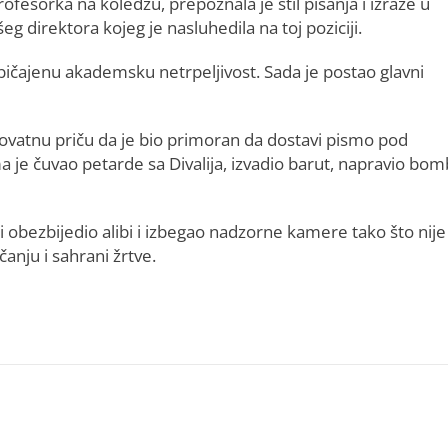
ofesorka na koledžu, prepoznala je stil pisanja i izraze u
g direktora kojeg je nasluhedila na toj poziciji.
običajenu akademsku netrpeljivost. Sada je postao glavni
ovatnu priču da je bio primoran da dostavi pismo pod
ma je čuvao petarde sa Divalija, izvadio barut, napravio bom
 obezbijedio alibi i izbegao nadzorne kamere tako što nije
anju i sahrani žrtve.