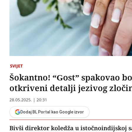
SVIJET
Šokantno! “Gost” spakovao b
otkriveni detalji jezivog zloči
28.05.2025. | 20:31
Dodaj BL Portal kao Google izvor
Bivši direktor koledža u istočnoindijskoj