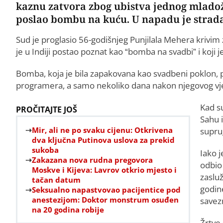
kaznu zatvora zbog ubistva jednog mlado
poslao bombu na kuću. U napadu je strada
Sud je proglasio 56-godišnjeg Punjilala Mehera krivim z
je u Indiji postao poznat kao “bomba na svadbi” i koji j
Bomba, koja je bila zapakovana kao svadbeni poklon, 
programera, a samo nekoliko dana nakon njegovog vj
Kad su
PROČITAJTE JOŠ
Sahu 
Mir, ali ne po svaku cijenu: Otkrivena
supru
dva ključna Putinova uslova za prekid
sukoba
Iako j
Zakazana nova rudna pregovora
odbio 
Moskve i Kijeva: Lavrov otkrio mjesto i
zaslu
tačan datum
godin
Seksualno napastvovao pacijentice pod
anestezijom: Doktor monstrum osuđen
savez
na 20 godina robije
Žrtve 