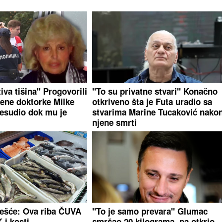
ziva tišina" Progovorili
"To su privatne stvari" Konačno
jene doktorke Milke
otkriveno šta je Futa uradio sa
presudio dok mu je
stvarima Marine Tucaković nako
njene smrti
 češće: Ova riba ČUVA
"To je samo prevara" Glumac
i kosti
smršao 20 kilograma, pa otkrio