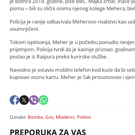
je Bothra 2018. godine, piše BBC. Majka žrtve, inače pr
pismu – bili su slični onima njenog kolege Mehera, bivše
Policija je ranije odbacivala Meherovo rivalstvo kao u
osumnjičeni.
Tokom ispitivanja, Meher je u početku ponudio nevjer
prijetnjom. Policija tvrdi da je kasnije priznao: godina
poslao je iz Raipura preko kurirske službe.
Navodno je ostavio mobilni telefon kod kuće da bi sebi
kupovao voznu kartu. Meher je čak prisustvovao i vjenč
Oznake:
Bomba
,
Gos
,
Mladenci
,
Poklon
PREPORUKA ZA VAS