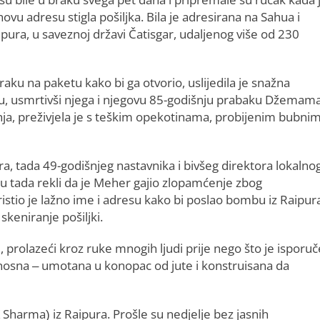
hovu adresu stigla pošiljka. Bila je adresirana na Sahua i
ipura, u saveznoj državi Čatisgar, udaljenog više od 230
ku na paketu kako bi ga otvorio, uslijedila je snažna
inju, usmrtivši njega i njegovu 85-godišnju prabaku Džemam
ja, preživjela je s teškim opekotinama, probijenim bubni
ra, tada 49-godišnjeg nastavnika i bivšeg direktora lokalno
 su tada rekli da je Meher gajio zlopamćenje zbog
oristio je lažno ime i adresu kako bi poslao bombu iz Raipur
skeniranje pošiljki.
rolazeći kroz ruke mnogih ljudi prije nego što je isporuč
mrtonosna – umotana u konopac od jute i konstruisana da
harma) iz Raipura. Prošle su nedjelje bez jasnih