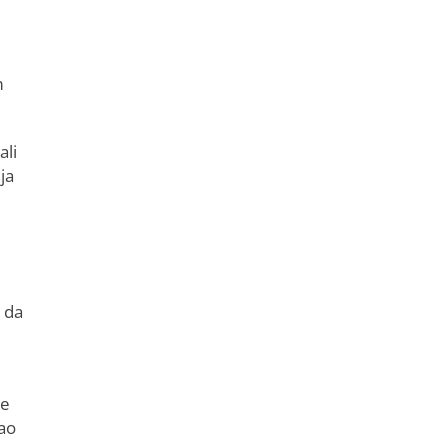
m
ali
ja
a da
je
kao