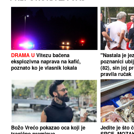
DRAMA U
Vitezu bačena
"Nastala je je
eksplozivna naprava na kafić,
poznanici ubi
poznato ko je vlasnik lokala
(82), sin joj 
pravila ručak
Božo Vrećo pokazao oca koji je
Jedite je što
tragično preminuo
SRCE, MOZAK 