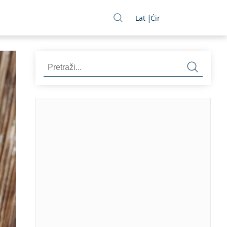
Lat
Ćir