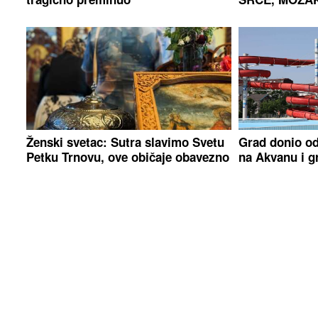
Ženski svetac: Sutra slavimo Svetu
Grad donio od
Petku Trnovu, ove običaje obavezno
na Akvanu i g
ispoštujte
Dr. Hurić za Bosnainfo o ljetnim
"Ku*vetino ra
crijevnim infekcijama: Kako izbjeći
Jelena Radano