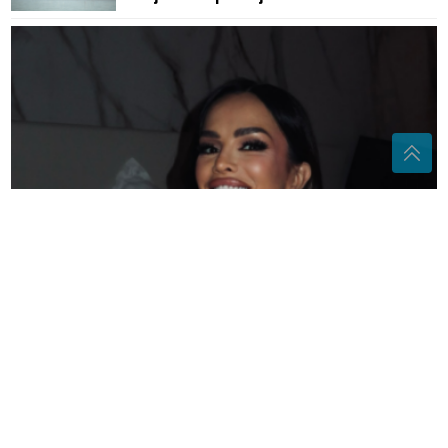
Severina tokom koncerta govorila o Srebrenici: "Kad
priznamo ono što se desilo..."
Milica Todorović o životu sa bebom,
progovorila i o partner: Snalazi se on
dobro
Vrućina ne popušta: Sutra do 38
stepeni uz lokalne pljuskove