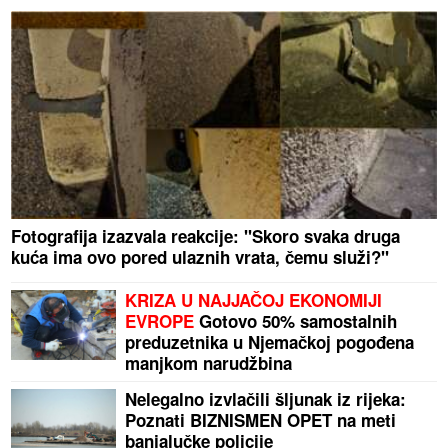
Fotografija izazvala reakcije: "Skoro svaka druga
kuća ima ovo pored ulaznih vrata, čemu služi?"
KRIZA U NAJJAČOJ EKONOMIJI
EVROPE
Gotovo 50% samostalnih
preduzetnika u Njemačkoj pogođena
manjkom narudžbina
Nelegalno izvlačili šljunak iz rijeka:
Poznati BIZNISMEN OPET na meti
banjalučke policije