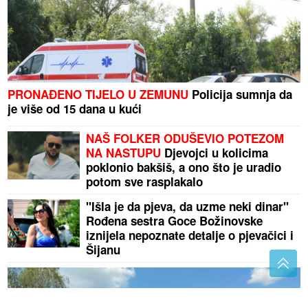
PRONAĐENO TIJELO U ZEMUNU
Policija sumnja da
je više od 15 dana u kući
NAŠ FOLKER ODUŠEVIO POTEZOM
NA NASTUPU
Djevojci u kolicima
poklonio bakšiš, a ono što je uradio
potom sve rasplakalo
"Išla je da pjeva, da uzme neki dinar"
Rođena sestra Goce Božinovske
iznijela nepoznate detalje o pjevačici i
Šijanu