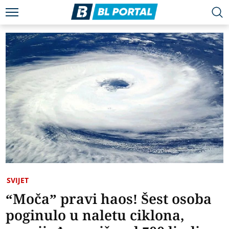
SVIJET
“Moča” pravi haos! Šest osoba
poginulo u naletu ciklona,