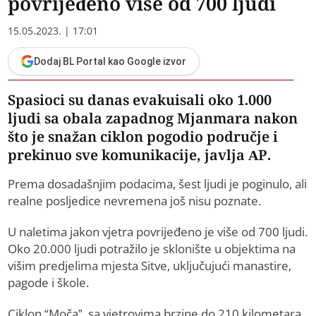
povrijeđeno više od 700 ljudi
15.05.2023. | 17:01
Dodaj BL Portal kao Google izvor
Spasioci su danas evakuisali oko 1.000
ljudi sa obala zapadnog Mjanmara nakon
što je snažan ciklon pogodio područje i
prekinuo sve komunikacije, javlja AP.
Prema dosadašnjim podacima, šest ljudi je poginulo, ali
realne posljedice nevremena još nisu poznate.
U naletima jakon vjetra povrijeđeno je više od 700 ljudi.
Oko 20.000 ljudi potražilo je sklonište u objektima na
višim predjelima mjesta Sitve, uključujući manastire,
pagode i škole.
Ciklon “Moča”, sa vjetrovima brzine do 210 kilometara