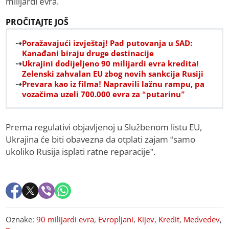
milijardi evra.
PROČITAJTE JOŠ
Poražavajući izvještaj! Pad putovanja u SAD:
Kanađani biraju druge destinacije
Ukrajini dodijeljeno 90 milijardi evra kredita!
Zelenski zahvalan EU zbog novih sankcija Rusiji
Prevara kao iz filma! Napravili lažnu rampu, pa
vozačima uzeli 700.000 evra za “putarinu”
Prema regulativi objavljenoj u Službenom listu EU,
Ukrajina će biti obavezna da otplati zajam “samo
ukoliko Rusija isplati ratne reparacije”.
Oznake:
90 milijardi evra
,
Evropljani
,
Kijev
,
Kredit
,
Medvedev
,