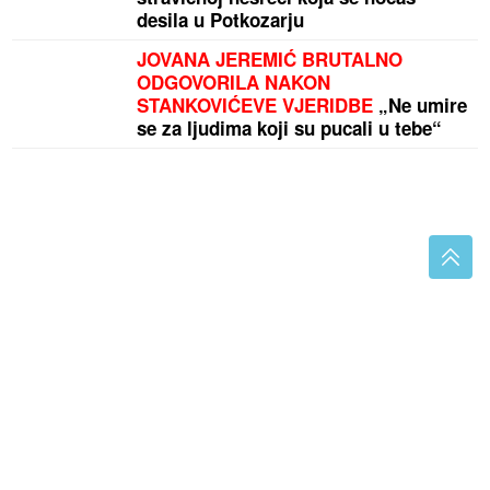
desila u Potkozarju
JOVANA JEREMIĆ BRUTALNO
ODGOVORILA NAKON
STANKOVIĆEVE VJERIDBE
„Ne umire
se za ljudima koji su pucali u tebe“
Ova 3 horoskopska znaka najveći su srcolomci: Lako
osvoje pažnju, ali teško ih je zadržati
Neće pocrniti ni u zamrzivaču: