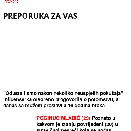
Prevara
PREPORUKA ZA VAS
"Odustali smo nakon nekoliko neuspjelih pokušaja"
Influenserka otvoreno progovorila o potomstvu, a
danas sa mužem proslavlja 16 godina braka
POGINUO MLADIĆ (23)
Poznato u
kakvom je stanju povrijeđeni (20) u
stravičnoj nesreći koja se noćas