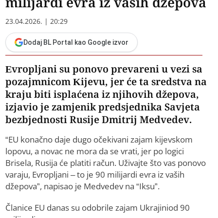
milijardi evra iz vaših džepova
23.04.2026. | 20:29
Dodaj BL Portal kao Google izvor
Evropljani su ponovo prevareni u vezi sa
pozajmnicom Kijevu, jer će ta sredstva na
kraju biti isplaćena iz njihovih džepova,
izjavio je zamjenik predsjednika Savjeta
bezbjednosti Rusije Dmitrij Medvedev.
“EU konačno daje dugo očekivani zajam kijevskom
lopovu, a novac ne mora da se vrati, jer po logici
Brisela, Rusija će platiti račun. Uživajte što vas ponovo
varaju, Evropljani – to je 90 milijardi evra iz vaših
džepova”, napisao je Medvedev na “Iksu”.
Članice EU danas su odobrile zajam Ukrajiniod 90