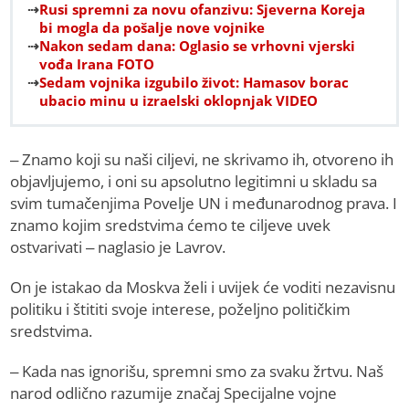
Rusi spremni za novu ofanzivu: Sjeverna Koreja
bi mogla da pošalje nove vojnike
Nakon sedam dana: Oglasio se vrhovni vjerski
vođa Irana FOTO
Sedam vojnika izgubilo život: Hamasov borac
ubacio minu u izraelski oklopnjak VIDEO
– Znamo koji su naši ciljevi, ne skrivamo ih, otvoreno ih
objavljujemo, i oni su apsolutno legitimni u skladu sa
svim tumačenjima Povelje UN i međunarodnog prava. I
znamo kojim sredstvima ćemo te ciljeve uvek
ostvarivati – naglasio je Lavrov.
On je istakao da Moskva želi i uvijek će voditi nezavisnu
politiku i štititi svoje interese, poželjno političkim
sredstvima.
– Kada nas ignorišu, spremni smo za svaku žrtvu. Naš
narod odlično razumije značaj Specijalne vojne