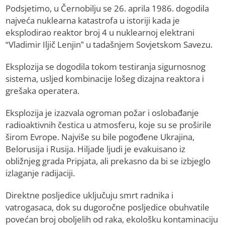
Podsjetimo, u Černobilju se 26. aprila 1986. dogodila
najveća nuklearna katastrofa u istoriji kada je
eksplodirao reaktor broj 4 u nuklearnoj elektrani
“Vladimir Iljič Lenjin” u tadašnjem Sovjetskom Savezu.
Еksplozija se dogodila tokom testiranja sigurnosnog
sistema, usljed kombinacije lošeg dizajna reaktora i
grešaka operatera.
Еksplozija je izazvala ogroman požar i oslobađanje
radioaktivnih čestica u atmosferu, koje su se proširile
širom Еvrope. Najviše su bile pogođene Ukrajina,
Belorusija i Rusija. Hiljade ljudi je evakuisano iz
obližnjeg grada Pripjata, ali prekasno da bi se izbjeglo
izlaganje radijaciji.
Direktne posljedice uključuju smrt radnika i
vatrogasaca, dok su dugoročne posljedice obuhvatile
povećan broj oboljelih od raka, ekološku kontaminaciju