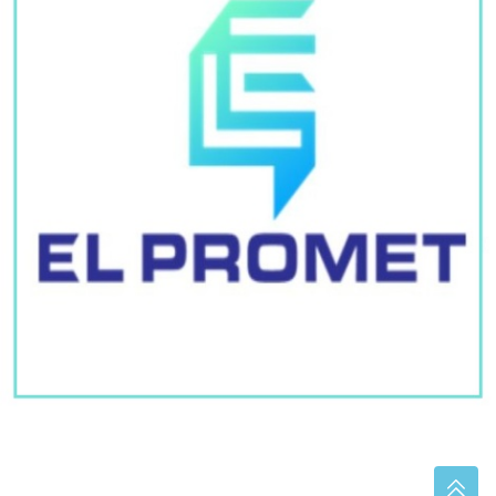
(VIDEO)
"Zaista izgleda kao njegova majka" Nova
frizura Donalda Trampa izazvala buru na internetu,
mnogi su komentarisali jednu stvar
Antonio Banderas o srčanom udaru:
"To je najbolja stvar koja mi se
dogodila"
"Maja sve plaća" Asmin progovorio o
Marinkovićevoj, pa otkrio u kakvim su
sada odnosima