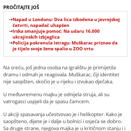
PROČITAJTE JOŠ
Napad u Londonu: Dva lica izbodena u jevrejskoj
četvrti, napadač uhapšen
Irska smanjuje pomoć: Na udaru 16.000
ukrajinskih izbjeglica
Policija pokrenula istragu: Muškarac priznao da
je tijelo svoje žene spalio u ZOO vrtu
Na sreću, još jedna osoba na igralištu je primijetila
dramu i odmah je reagovala. Muškarac, čiji identitet
nije saopšten, skočio je u rijeku i izvukao dječaka.
U međuvremenu majku je odnijela struja, ali su
vatrogasci uspjeli da je spasu čamcem.
U akciji spasavanja učestvovao je i helikopter. Kako je
saopšteno, dijete je i dalje u bolnici i osjeća se dobro.
Sa druge strane, njegova majka je u kritičnom stanju i i