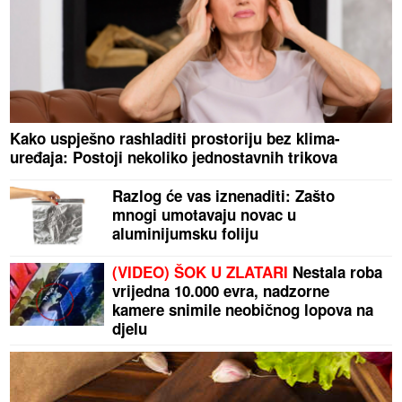
Kako uspješno rashladiti prostoriju bez klima-
uređaja: Postoji nekoliko jednostavnih trikova
Razlog će vas iznenaditi: Zašto
mnogi umotavaju novac u
aluminijumsku foliju
(VIDEO) ŠOK U ZLATARI
Nestala roba
vrijedna 10.000 evra, nadzorne
kamere snimile neobičnog lopova na
djelu