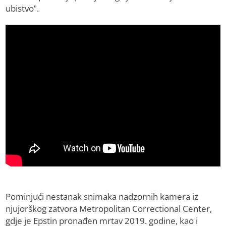
ubistvo”.
Pominjući nestanak snimaka nadzornih kamera iz
njujorškog zatvora Metropolitan Correctional Center,
gdje je Epstin pronađen mrtav 2019. godine, kao i