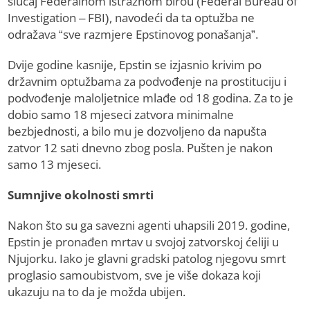
slučaj Federalnom istražnom birou (Federal Bureau of
Investigation – FBI), navodeći da ta optužba ne
odražava “sve razmjere Epstinovog ponašanja”.
Dvije godine kasnije, Epstin se izjasnio krivim po
državnim optužbama za podvođenje na prostituciju i
podvođenje maloljetnice mlađe od 18 godina. Za to je
dobio samo 18 mjeseci zatvora minimalne
bezbjednosti, a bilo mu je dozvoljeno da napušta
zatvor 12 sati dnevno zbog posla. Pušten je nakon
samo 13 mjeseci.
Sumnjive okolnosti smrti
Nakon što su ga savezni agenti uhapsili 2019. godine,
Epstin je pronađen mrtav u svojoj zatvorskoj ćeliji u
Njujorku. Iako je glavni gradski patolog njegovu smrt
proglasio samoubistvom, sve je više dokaza koji
ukazuju na to da je možda ubijen.