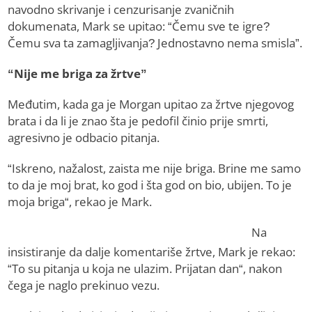
navodno skrivanje i cenzurisanje zvaničnih
dokumenata, Mark se upitao: “Čemu sve te igre?
Čemu sva ta zamagljivanja? Jednostavno nema smisla”.
“Nije me briga za žrtve”
Međutim, kada ga je Morgan upitao za žrtve njegovog
brata i da li je znao šta je pedofil činio prije smrti,
agresivno je odbacio pitanja.
“Iskreno, nažalost, zaista me nije briga. Brine me samo
to da je moj brat, ko god i šta god on bio, ubijen. To je
moja briga“, rekao je Mark.
Na
insistiranje da dalje komentariše žrtve, Mark je rekao:
“To su pitanja u koja ne ulazim. Prijatan dan“, nakon
čega je naglo prekinuo vezu.