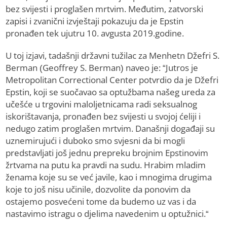
bez svijesti i proglašen mrtvim. Međutim, zatvorski
zapisi i zvanični izvještaji pokazuju da je Epstin
pronađen tek ujutru 10. avgusta 2019.godine.
U toj izjavi, tadašnji državni tužilac za Menhetn Džefri S.
Berman (Geoffrey S. Berman) naveo je: “Jutros je
Metropolitan Correctional Center potvrdio da je Džefri
Epstin, koji se suočavao sa optužbama našeg ureda za
učešće u trgovini maloljetnicama radi seksualnog
iskorištavanja, pronađen bez svijesti u svojoj ćeliji i
nedugo zatim proglašen mrtvim. Današnji događaji su
uznemirujući i duboko smo svjesni da bi mogli
predstavljati još jednu prepreku brojnim Epstinovim
žrtvama na putu ka pravdi na sudu. Hrabim mladim
ženama koje su se već javile, kao i mnogima drugima
koje to još nisu učinile, dozvolite da ponovim da
ostajemo posvećeni tome da budemo uz vas i da
nastavimo istragu o djelima navedenim u optužnici.“