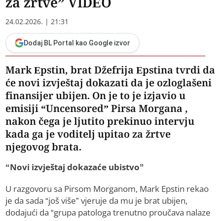
za žrtve” VIDEO
24.02.2026. | 21:31
Dodaj BL Portal kao Google izvor
Mark Epstin, brat Džefrija Epstina tvrdi da
će novi izvještaj dokazati da je ozloglašeni
finansijer ubijen. On je to je izjavio u
emisiji “Uncensored” Pirsa Morgana ,
nakon čega je ljutito prekinuo intervju
kada ga je voditelj upitao za žrtve
njegovog brata.
“Novi izvještaj dokazaće ubistvo”
U razgovoru sa Pirsom Morganom, Mark Epstin rekao
je da sada “još više” vjeruje da mu je brat ubijen,
dodajući da “grupa patologa trenutno proučava nalaze