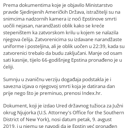
Prema dokumentima koje je objavilo Ministarstvo
pravde Sjedinjenih Američkih Država, istražitelji su na
snimcima nadzornih kamera iz noći Epstinove smrti
uočili nejasan, narandžasti oblik kako se kreće
stepeništem ka zatvorskom krilu u kojem se nalazila
njegova ćelija. Zatvorenicima su izdavane narandžaste
uniforme i posteljina, ali je oblik uočen u 22:39, kada su
zatvorenici trebalo da budu zaključani. Manje od osam
sati kasnije, tijelo 66-godišnjeg Epstina pronađeno je u
ćeliji.
Sumnju u zvaničnu verziju događaja podstakla je i
savezna izjava o njegovoj smrti koja je datirana dan
prije nego što je preminuo, prenosi Index.hr.
Dokument, koji je izdao Ured državnog tužioca za Južni
okrug Njujorka (U.S. Attorney’s Office for the Southern
District of New York), nosi datum petak, 9. avgust
2019, i u njemu se navodi da je Epstin već pronađen