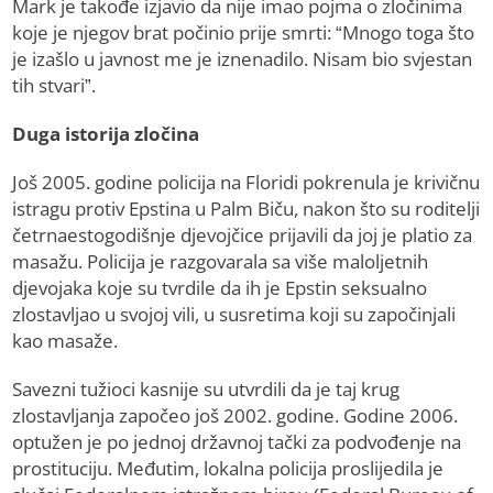
Mark je takođe izjavio da nije imao pojma o zločinima
koje je njegov brat počinio prije smrti: “Mnogo toga što
je izašlo u javnost me je iznenadilo. Nisam bio svjestan
tih stvari”.
Duga istorija zločina
Još 2005. godine policija na Floridi pokrenula je krivičnu
istragu protiv Epstina u Palm Biču, nakon što su roditelji
četrnaestogodišnje djevojčice prijavili da joj je platio za
masažu. Policija je razgovarala sa više maloljetnih
djevojaka koje su tvrdile da ih je Epstin seksualno
zlostavljao u svojoj vili, u susretima koji su započinjali
kao masaže.
Savezni tužioci kasnije su utvrdili da je taj krug
zlostavljanja započeo još 2002. godine. Godine 2006.
optužen je po jednoj državnoj tački za podvođenje na
prostituciju. Međutim, lokalna policija proslijedila je