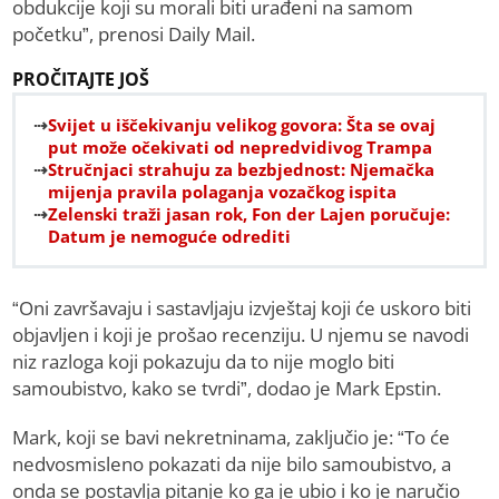
obdukcije koji su morali biti urađeni na samom
početku”, prenosi Daily Mail.
PROČITAJTE JOŠ
Svijet u iščekivanju velikog govora: Šta se ovaj
put može očekivati od nepredvidivog Trampa
Stručnjaci strahuju za bezbjednost: Njemačka
mijenja pravila polaganja vozačkog ispita
Zelenski traži jasan rok, Fon der Lajen poručuje:
Datum je nemoguće odrediti
“Oni završavaju i sastavljaju izvještaj koji će uskoro biti
objavljen i koji je prošao recenziju. U njemu se navodi
niz razloga koji pokazuju da to nije moglo biti
samoubistvo, kako se tvrdi”, dodao je Mark Epstin.
Mark, koji se bavi nekretninama, zaključio je: “To će
nedvosmisleno pokazati da nije bilo samoubistvo, a
onda se postavlja pitanje ko ga je ubio i ko je naručio