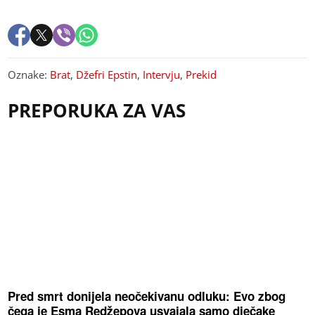
Oznake:
Brat
,
Džefri Epstin
,
Intervju
,
Prekid
PREPORUKA ZA VAS
Pred smrt donijela neočekivanu odluku: Evo zbog
čega je Esma Redžepova usvajala samo dječake