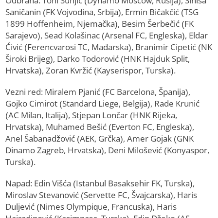
Odbrana: Toni Šunjić (Dynamo Moscow, Rusija), Siniša
Saničanin (FK Vojvodina, Srbija), Ermin Bičakčić (TSG
1899 Hoffenheim, Njemačka), Besim Šerbečić (FK
Sarajevo), Sead Kolašinac (Arsenal FC, Engleska), Eldar
Ćivić (Ferencvarosi TC, Mađarska), Branimir Cipetić (NK
Široki Brijeg), Darko Todorović (HNK Hajduk Split,
Hrvatska), Zoran Kvržić (Kayserispor, Turska).
Vezni red: Miralem Pjanić (FC Barcelona, Španija),
Gojko Cimirot (Standard Liege, Belgija), Rade Krunić
(AC Milan, Italija), Stjepan Lončar (HNK Rijeka,
Hrvatska), Muhamed Bešić (Everton FC, Engleska),
Anel Šabanadžović (AEK, Grčka), Amer Gojak (GNK
Dinamo Zagreb, Hrvatska), Deni Milošević (Konyaspor,
Turska).
Napad: Edin Višća (Istanbul Basaksehir FK, Turska),
Miroslav Stevanović (Servette FC, Švajcarska), Haris
Duljević (Nimes Olympique, Francuska), Haris