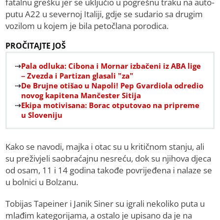
fatalnu grešku jer se uključio u pogrešnu traku na auto-
putu A22 u severnoj Italiji, gdje se sudario sa drugim
vozilom u kojem je bila petočlana porodica.
PROČITAJTE JOŠ
Pala odluka: Cibona i Mornar izbačeni iz ABA lige
– Zvezda i Partizan glasali ”za”
De Brujne otišao u Napoli! Pep Gvardiola odredio
novog kapitena Mančester Sitija
Еkipa motivisana: Borac otputovao na pripreme
u Sloveniju
Kako se navodi, majka i otac su u kritičnom stanju, ali
su preživjeli saobraćajnu nesreću, dok su njihova djeca
od osam, 11 i 14 godina takođe povrijeđena i nalaze se
u bolnici u Bolzanu.
Tobijas Tapeiner i Janik Siner su igrali nekoliko puta u
mlađim kategorijama, a ostalo je upisano da je na