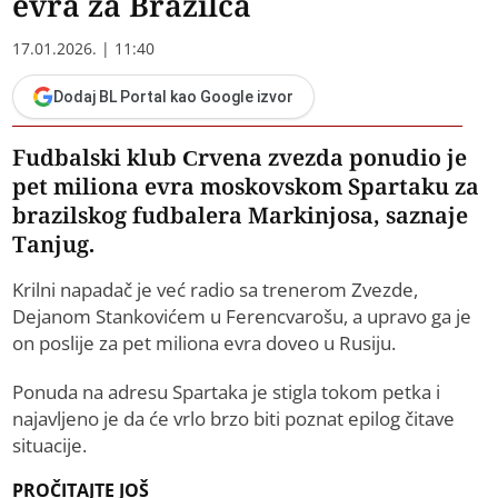
evra za Brazilca
17.01.2026. | 11:40
Dodaj BL Portal kao Google izvor
​Fudbalski klub Crvena zvezda ponudio je
pet miliona evra moskovskom Spartaku za
brazilskog fudbalera Markinjosa, saznaje
Tanjug.
Krilni napadač je već radio sa trenerom Zvezde,
Dejanom Stankovićem u Ferencvarošu, a upravo ga je
on poslije za pet miliona evra doveo u Rusiju.
Ponuda na adresu Spartaka je stigla tokom petka i
najavljeno je da će vrlo brzo biti poznat epilog čitave
situacije.
PROČITAJTE JOŠ