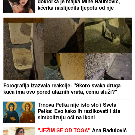
doktorka je majka Mine Naumović,
kćerka naslijedila ljepotu od nje
Fotografija izazvala reakcije: "Skoro svaka druga
kuća ima ovo pored ulaznih vrata, čemu služi?"
Trnova Petka nije isto što i Sveta
Petka: Evo kako ih razlikovati i šta
simbolizuju oči na ikoni
"JEŽIM SE OD TOGA"
Ana Radulović