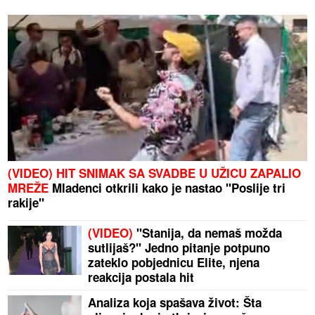
(VIDEO) HIT SNIMAK SA SVADBE U UŽICU ZAPALIO
MREŽE
Mladenci otkrili kako je nastao "Poslije tri
rakije"
(VIDEO)
"Stanija, da nemaš možda
sutlijaš?" Jedno pitanje potpuno
zateklo pobjednicu Elite, njena
reakcija postala hit
Analiza koja spašava život: Šta