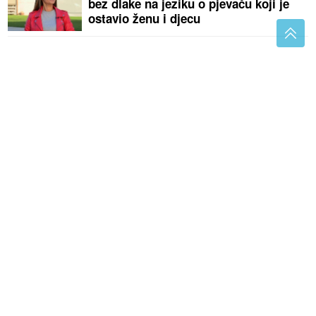
bez dlake na jeziku o pjevaču koji je
ostavio ženu i djecu
(FOTO) "PODRŽIMO RAST"
Stevandić poručio da je
u OVOJ opštini tri puta više prvačića nego lani
"Jesi li ti normalan" Prijedorčanin
krenuo prema Njemačkoj, pa
ZABORAVIO SUPRUGU na prelazu
Gradiška
Video koji budi emocije: Dino Merlin