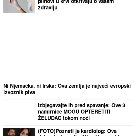
plinovi u krvi otkrivaju o vašem
zdravlju
Ni Njemačka, ni Irska: Ova zemlja je najveći evropski
izvoznik piva
Izbjegavajte ih pred spavanje: Ove 3
namirnice MOGU OPTERETITI
ŽELUDAC tokom noći
(FOTO)Poznati je kardiolog: Ova