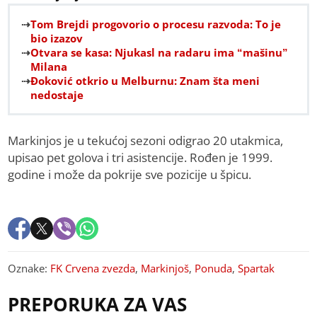
Tom Brejdi progovorio o procesu razvoda: To je
bio izazov
Otvara se kasa: Njukasl na radaru ima “mašinu”
Milana
Đoković otkrio u Melburnu: Znam šta meni
nedostaje
Markinjos je u tekućoj sezoni odigrao 20 utakmica,
upisao pet golova i tri asistencije. Rođen je 1999.
godine i može da pokrije sve pozicije u špicu.
Oznake:
FK Crvena zvezda
,
Markinjoš
,
Ponuda
,
Spartak
PREPORUKA ZA VAS