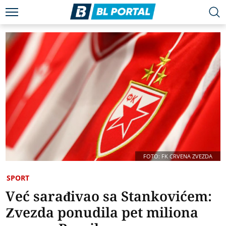
FOTO: FK CRVENA ZVEZDA
SPORT
Već sarađivao sa Stankovićem:
Zvezda ponudila pet miliona