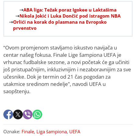
ABA liga: Težak poraz Igokee u Laktašima
Nikola Jokić i Luka Dončić pod istragom NBA
Orlići na korak do plasmana na Evropsko
prvenstvo
“Ovom promjenom stavljamo iskustvo navijača u
centar našeg fokusa. Finale Lige šampiona UEFA je
vrhunac fudbalske sezone, a novi početak će ga učiniti
još pristupačnijim, inkluzivnijim i nezaboravnijim za sve
učesnike. Dok je termin od 21 čas pogodan za
utakmice sredinom nedelje”, navodi UEFA u
saopštenju.
Oznake:
Finale
,
Liga šampiona
,
UEFA