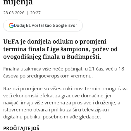
mijenja
28.03.2026. | 20:27
Dodaj BL Portal kao Google izvor
UEFA je donijela odluku o promjeni
termina finala Lige šampiona, počev od
ovogodišnjeg finala u Budimpešti.
Finalna utakmica više neće počinjati u 21 čas, već u 18
časova po srednjoevropskom vremenu.
Razlozi promjene su višestruki: novi termin omogućava
veći ekonomski efekat za gradove domaćine, jer
navijači imaju više vremena za proslave i druženje, a
istovremeno otvara i priliku za širu televizijsku i
digitalnu publiku, posebno mlađe gledaoce.
PROČITAJTE JOŠ