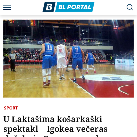
SPORT
U Laktašima košarkaški
spektakl – Igokea večeras