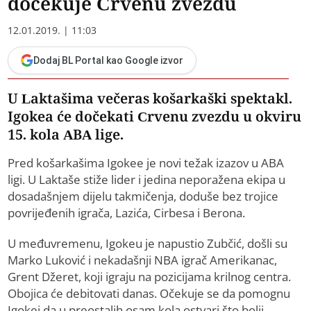
dočekuje Crvenu zvezdu
12.01.2019. | 11:03
Dodaj BL Portal kao Google izvor
U Laktašima večeras košarkaški spektakl.
Igokea će dočekati Crvenu zvezdu u okviru
15. kola ABA lige.
Pred košarkašima Igokee je novi težak izazov u ABA
ligi. U Laktaše stiže lider i jedina neporažena ekipa u
dosadašnjem dijelu takmičenja, doduše bez trojice
povrijeđenih igrača, Lazića, Cirbesa i Berona.
U međuvremenu, Igokeu je napustio Zubčić, došli su
Marko Luković i nekadašnji NBA igrač Amerikanac,
Grent Džeret, koji igraju na pozicijama krilnog centra.
Obojica će debitovati danas. Očekuje se da pomognu
Igokei da u preostalih osam kola ostvari što bolji