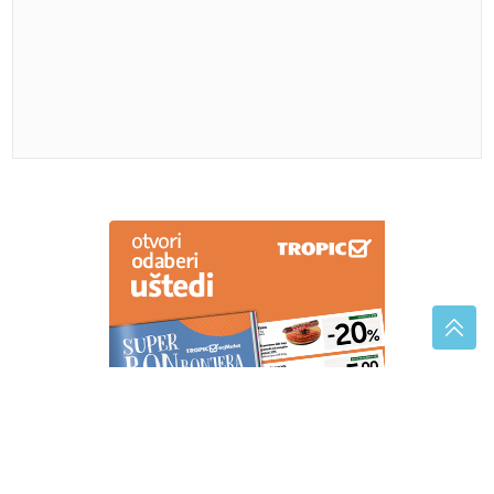
povezanost
"IMAO JE NAPADE, TREBALO SE
IZBORITI SA TIM"
Pjevačica zbog
unuka sa autizmom otišla da živi na
selo
Kraj ambicioznog projekta: Njemački proizvođač
solarnog automobila otišao u stečaj
VOZAČI BIJESNI
Ne smanjuju se