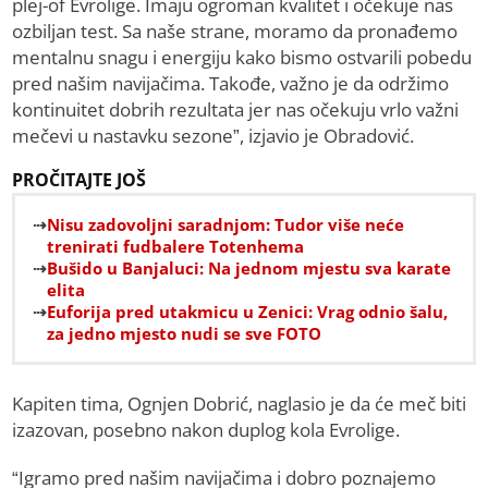
plej-of Evrolige. Imaju ogroman kvalitet i očekuje nas
ozbiljan test. Sa naše strane, moramo da pronađemo
mentalnu snagu i energiju kako bismo ostvarili pobedu
pred našim navijačima. Takođe, važno je da održimo
kontinuitet dobrih rezultata jer nas očekuju vrlo važni
mečevi u nastavku sezone”, izjavio je Obradović.
PROČITAJTE JOŠ
Nisu zadovoljni saradnjom: Tudor više neće
trenirati fudbalere Totenhema
Bušido u Banjaluci: Na jednom mjestu sva karate
elita
Euforija pred utakmicu u Zenici: Vrag odnio šalu,
za jedno mjesto nudi se sve FOTO
Kapiten tima, Ognjen Dobrić, naglasio je da će meč biti
izazovan, posebno nakon duplog kola Evrolige.
“Igramo pred našim navijačima i dobro poznajemo