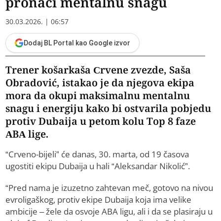
pronaći mentalnu snagu
30.03.2026. | 06:57
Dodaj BL Portal kao Google izvor
Trener košarkaša Crvene zvezde, Saša
Obradović, istakao je da njegova ekipa
mora da okupi maksimalnu mentalnu
snagu i energiju kako bi ostvarila pobjedu
protiv Dubaija u petom kolu Top 8 faze
ABA lige.
“Crveno-bijeli” će danas, 30. marta, od 19 časova
ugostiti ekipu Dubaija u hali “Aleksandar Nikolić”.
“Pred nama je izuzetno zahtevan meč, gotovo na nivou
evroligaškog, protiv ekipe Dubaija koja ima velike
ambicije – žele da osvoje ABA ligu, ali i da se plasiraju u