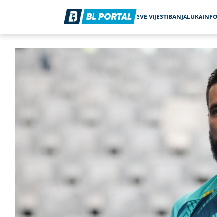
SVE VIJESTI
BANJALUKA
INF