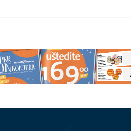
MENSKA PROGNOZA
Da li biste ovo jeli: Stvorena
ZOČARATI MNOGE
genetski modifikovana salata sa
 šta nam donosi
proteinima mesa
i dan u sedmici i KO
I