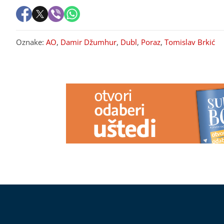
Oznake:
AO
,
Damir Džumhur
,
Dubl
,
Poraz
,
Tomislav Brkić
PREPORUKA ZA VAS
Produžni kabl može izazvati požar:
(FOTO) VRE
Ove uređaje ne priključujte
KOJA ĆE RA
Sladić otkrio
najnestabilnij
ĆE PRODISAT