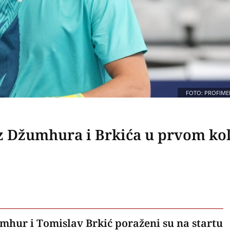
FOTO: PROFIME
z Džumhura i Brkića u prvom ko
hur i Tomislav Brkić poraženi su na startu