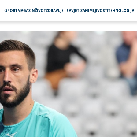
O
SPORT
MAGAZIN
ŽIVOT
ZDRAVLJE I SAVJETI
ZANIMLJIVOSTI
TEHNOLOGIJA