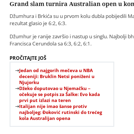
Grand slam turnira Australian open u kon
Džumhura i Brkića su u prvom kolu dubla pobijedili Ma
rezultat glasio je 6:2, 6:3.
Džumhur je ranije završio i nastup u singlu. Najbolji 
Francisca Cerundola sa 6:3, 6:2, 6:1.
PROČITAJTE JOŠ
Jedan od najgorih mečeva u NBA
deceniji: Bruklin Netsi poniženi u
Njujorku
Džeko doputovao u Njemačku –
očekuje se potpis za Šalke: Evo kada
prvi put izlazi na teren
Italijan nije imao šanse protiv
najboljeg: Đoković rutinski do trećeg
kola Australijan opena