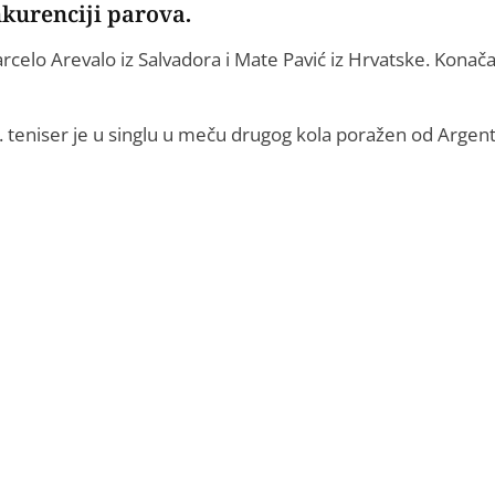
kurenciji parova.
rcelo Arevalo iz Salvadora i Mate Pavić iz Hrvatske. Konač
bh. teniser je u singlu u meču drugog kola poražen od Argen