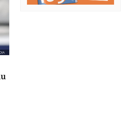
DIA
lu