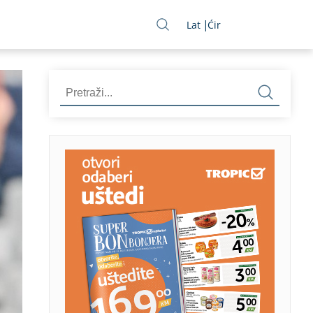
Lat
Ćir