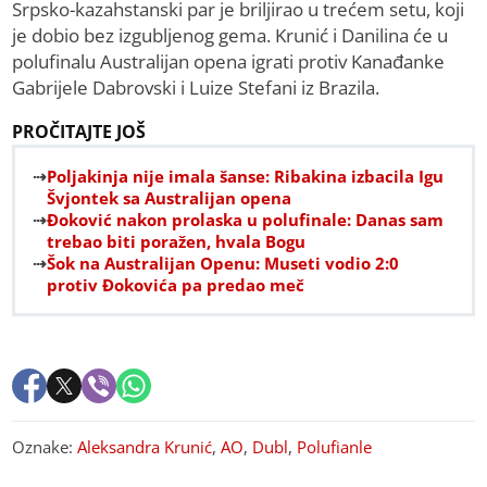
Srpsko-kazahstanski par je briljirao u trećem setu, koji
je dobio bez izgubljenog gema. Krunić i Danilina će u
polufinalu Australijan opena igrati protiv Kanađanke
Gabrijele Dabrovski i Luize Stefani iz Brazila.
PROČITAJTE JOŠ
Poljakinja nije imala šanse: Ribakina izbacila Igu
Švjontek sa Australijan opena
Đoković nakon prolaska u polufinale: Danas sam
trebao biti poražen, hvala Bogu
Šok na Australijan Openu: Museti vodio 2:0
protiv Đokovića pa predao meč
Oznake:
Aleksandra Krunić
,
AO
,
Dubl
,
Polufianle