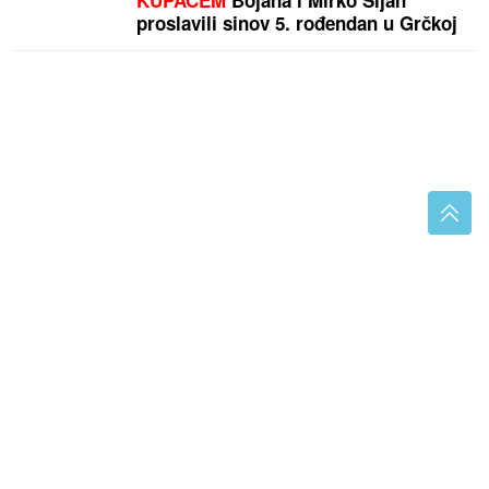
KUPAĆEM
Bojana i Mirko Šijan
proslavili sinov 5. rođendan u Grčkoj
DOBRA PRILIKA ZA ZARADU CIK
BiH raspisao
konkurs, evo ko može da se prijavi i koliko je plaćen
posao za izbore
"Nemojte da me izdate, nisam ni ja
vas" Jovana Jeremić odlazi sa Pinka,
oprostila se sa gledaocima, pa otkrila
razlog