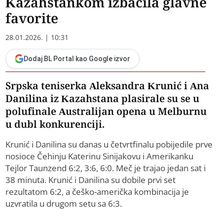
Kazahstankom izbacila glavne
favorite
28.01.2026. | 10:31
Dodaj BL Portal kao Google izvor
Srpska teniserka Aleksandra Krunić i Ana
Danilina iz Kazahstana plasirale su se u
polufinale Australijan opena u Melburnu
u dubl konkurenciji.
Krunić i Danilina su danas u četvrtfinalu pobijedile prve
nosioce Čehinju Katerinu Sinijakovu i Amerikanku
Tejlor Taunzend 6:2, 3:6, 6:0. Meč je trajao jedan sat i
38 minuta. Krunić i Danilina su dobile prvi set
rezultatom 6:2, a češko-američka kombinacija je
uzvratila u drugom setu sa 6:3.