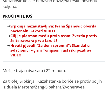
Stefanović koja je nedavno doživjela tešku povredu
koljena.
PROČITAJTE JOŠ
Srpkinja nezaustavljiva: Ivana Španović oborila
nacionalni rekord VIDEO
Cilj je plasman među prvih osam: Zvezda protiv
Selte zatvara prvu fazu LE
Hrvati pjevali “Za dom spremni”: Skandal u
svlačionici – grmi Tompson i ustaški pozdrav
VIDEO
Meč je trajao dva sata i 22 minuta.
Za trofej Srpkinja i Kazahstanka boriće se protiv boljih
iz duela Mertens/Žang-Šibahara/Zvoneravea.