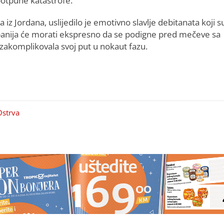
 potpune katastrofe.
Jordana, uslijedilo je emotivno slavlje debitanata koji s
, Španija će morati ekspresno da se podigne pred mečeve sa
 zakomplikovala svoj put u nokaut fazu.
Ostrva