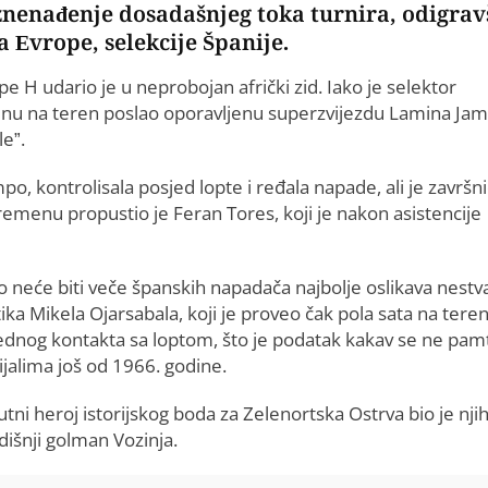
iznenađenje dosadašnjeg toka turnira, odigrav
 Evrope, selekcije Španije.
e H udario je u neprobojan afrički zid. Iako je selektor
enu na teren poslao oporavljenu superzvijezdu Lamina Jam
le”.
o, kontrolisala posjed lopte i ređala napade, ali je završn
remenu propustio je Feran Tores, koji je nakon asistencije
o neće biti veče španskih napadača najbolje oslikava nestv
tika Mikela Ojarsabala, koji je proveo čak pola sata na tere
jednog kontakta sa loptom, što je podatak kakav se ne pamt
jalima još od 1966. godine.
tni heroj istorijskog boda za Zelenortska Ostrva bio je nji
dišnji golman Vozinja.