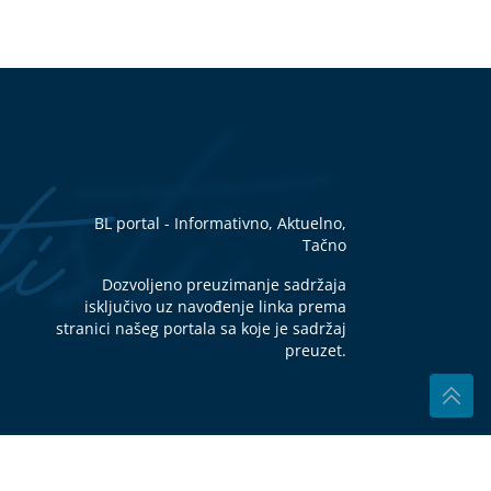
ika
er
ti