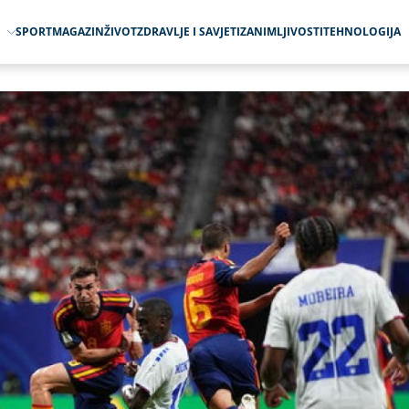
O
SPORT
MAGAZIN
ŽIVOT
ZDRAVLJE I SAVJETI
ZANIMLJIVOSTI
TEHNOLOGIJA