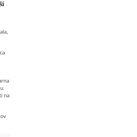
ši
ala,
ica
arna
nu
i na
hov