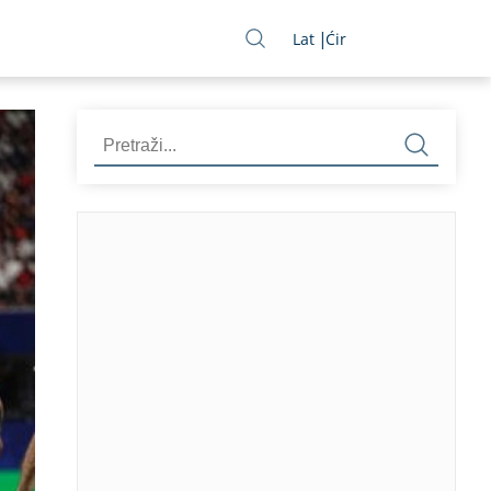
Lat
Ćir