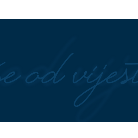
život s bipolarnim
Pravi skandal majstor: Željko
u pedesetim
Mitrović otkrio još jednog učesn
"Elite 10", ovo će vas potpuno
šokirati
azvala reakcije: "Skoro
"Rak se PROŠIRIO NA KOSTI,
uća ima ovo pored
veoma je bolno gledati ga" Hant
, čemu služi?"
Bajden sa suzama o očevoj boles