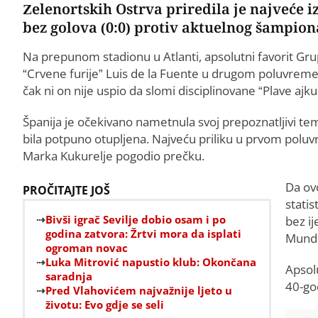
Zelenortskih Ostrva priredila je najveće 
bez golova (0:0) protiv aktuelnog šampiona
Na prepunom stadionu u Atlanti, apsolutni favorit Grup
“Crvene furije” Luis de la Fuente u drugom poluvrem
čak ni on nije uspio da slomi disciplinovane “Plave ajku
Španija je očekivano nametnula svoj prepoznatljivi temp
bila potpuno otupljena. Najveću priliku u prvom poluv
Marka Kukurelje pogodio prečku.
Da ov
PROČITAJTE JOŠ
statis
Bivši igrač Sevilje dobio osam i po
bez i
godina zatvora: Žrtvi mora da isplati
Mundi
ogroman novac
Luka Mitrović napustio klub: Okončana
Apsolu
saradnja
40-go
Pred Vlahovićem najvažnije ljeto u
životu: Evo gdje se seli