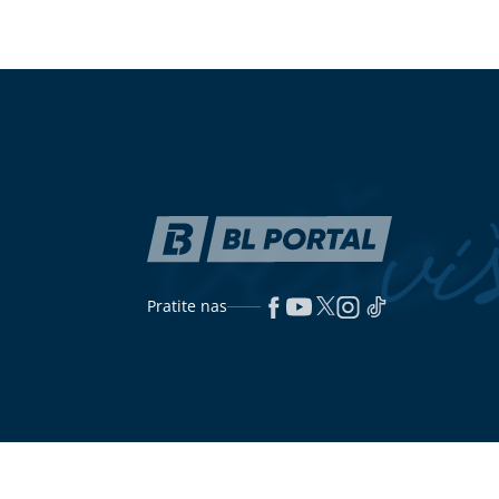
"Odustali smo nakon nekoliko
Kako izgleda 
neuspjelih pokušaja" Influenserka
poremećajem 
otvoreno progovorila o potomstvu,
a danas sa mužem proslavlja 16
godina braka
"SVAKO ĆE IMATI PRAVO DA
Fotografija iz
POGRIJEŠI"
Otac Nemanje Gudelja
svaka druga k
se oglasio nakon što je postao djed
ulaznih vrata