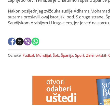
zaprijetio Kevin Pina, ali je Unai Simon spasio Špance
Nakon posljednjeg zvižduka sudije Adhama Mohamada iz 
suzama proslavili ovaj istorijski bod. S druge strane
Saudijskom Arabijom i Urugvajem, jer je već na startu
Oznake:
Fudbal
,
Mundijal
,
Šok
,
Španija
,
Sport
,
Zelenortskih 
PREPORUKA ZA VAS