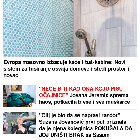
Evropa masovno izbacuje kade i tuš-kabine: Novi
sistem za tuširanje osvaja domove i štedi prostor i
novac
"NEĆE BITI KAO ONA KOJU PIŠU
OČAJNICE"
Jovana Jeremić sprema
haos, potkačila bivše i sve muškarce
"Cilj je bio da se napravi razdor"
Suzana Jovanović prvi put priznala
da je njena koleginica POKUŠALA DA
JOJ UNIŠTI BRAK sa Sašom