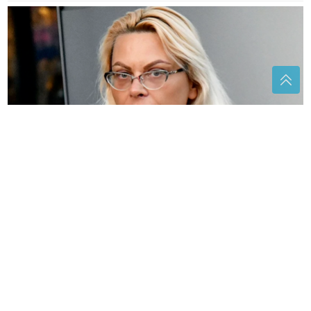
"Ni kod doktora neće da me odvedu" Oglasila se
Marija Kulić, objavom pokazala koliko je ogorčena na
kćerke
„DA LI JE TO FER IGRA“
Milanović
ZAKUKAO zbog naoružavanja Srbije,
Plenković poslao SRAMNU IZJAVU iz
Knina
Pozivnica za svadbu podijelila
Balkan: Jedni oduševljeni, drugi