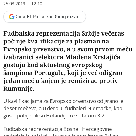
25.03.2019. | 12:10
Dodaj BL Portal kao Google izvor
Fudbalska reprezentacija Srbije večeras
počinje kvalifikacije za plasman na
Evropsko prvenstvo, a u svom prvom meču
izabranici selektora Mladena Krstajića
gostuju kod aktuelnog evropskog
šampiona Portugala, koji je već odigrao
jedan meč u kojem je remizirao protiv
Rumunije.
U kavlifikacijama za Evropsko prvenstvo odigrano je
deset mečeva, a u derbiju fudbaleri Njemačke, kao
gosti, pobijedili su Holandiju rezultatom 3:2.
Fudbalska reprezentacija Bosne i Hercegovine