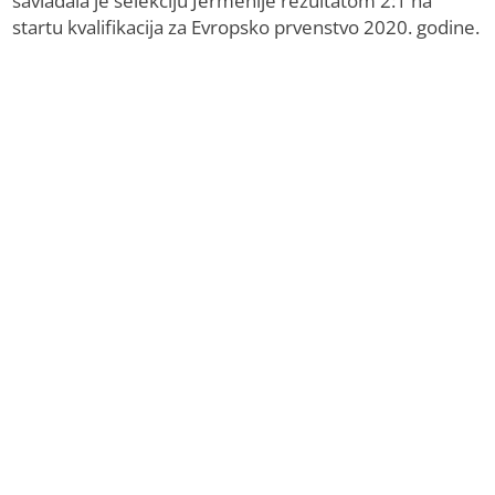
savladala je selekciju Jermenije rezultatom 2:1 na
startu kvalifikacija za Evropsko prvenstvo 2020. godine.