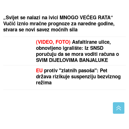
„Svijet se nalazi na ivici MNOGO VEĆEG RATA“
Vučić iznio mračne prognoze za naredne godine,
stvara se novi savez moćnih sila
(VIDEO, FOTO)
Asfaltirane ulice,
obnovljeno igralište: Iz SNSD
poručuju da se mora voditi računa o
SVIM DIJELOVIMA BANJALUKE
EU
protiv "zlatnih pasoša": Pet
država rizikuje suspenziju bezviznog
režima