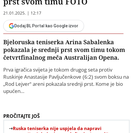
prst svom timu FOTO
21.01.2025. | 12:17
Dodaj BL Portal kao Google izvor
Bjeloruska teniserka Arina Sabalenka
pokazala je srednji prst svom timu tokom
četvrtfinalnog meča Australijan Opena.
Prva igračica svijeta je tokom drugog seta protiv
Ruskinje Anastasije Pavljučenkove (6:2) svom boksu na
„Rod Lejver“ areni pokazala srednji prst. Kome je bio
upućen…
PROČITAJTE JOŠ
Ruska teniserka nije uspjela da napravi