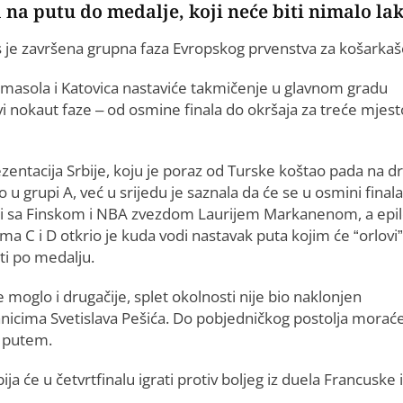
 na putu do medalje, koji neće biti nimalo lak
 je završena grupna faza Evropskog prvenstva za košarkaš
Limasola i Katovica nastaviće takmičenje u glavnom gradu
vi nokaut faze – od osmine finala do okršaja za treće mjesto
zentacija Srbije, koju je poraz od Turske koštao pada na d
 u grupi A, već u srijedu je saznala da će se u osmini finala
ti sa Finskom i NBA zvezdom Laurijem Markanenom, a epil
a C i D otkrio je kuda vodi nastavak puta kojim će “orlovi”
ti po medalju.
e moglo i drugačije, splet okolnosti nije bio naklonjen
anicima Svetislava Pešića. Do pobjedničkog postolja morać
 putem.
ja će u četvrtfinalu igrati protiv boljeg iz duela Francuske i