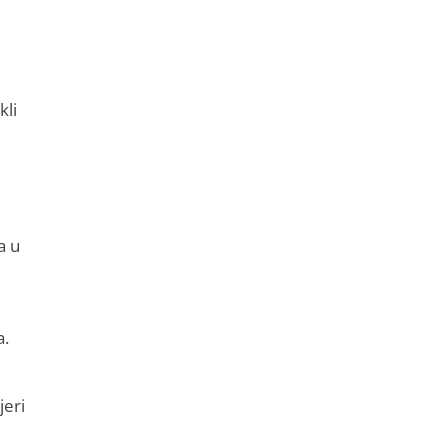
kli
a u
a.
jeri