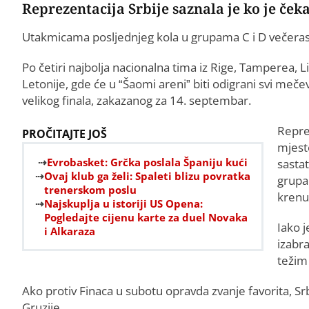
Reprezentacija Srbije saznala je ko je čeka
Utakmicama posljednjeg kola u grupama C i D večeras
Po četiri najbolja nacionalna tima iz Rige, Tamperea, 
Letonije, gde će u “Šaomi areni” biti odigrani svi meče
velikog finala, zakazanog za 14. septembar.
Repre
PROČITAJTE JOŠ
mjesto
Evrobasket: Grčka poslala Španiju kući
sasta
Ovaj klub ga želi: Spaleti blizu povratka
grupam
trenerskom poslu
krenu
Najskuplja u istoriji US Opena:
Pogledajte cijenu karte za duel Novaka
Iako j
i Alkaraza
izabr
težim
Ako protiv Finaca u subotu opravda zvanje favorita, Srbi
Gruzije.