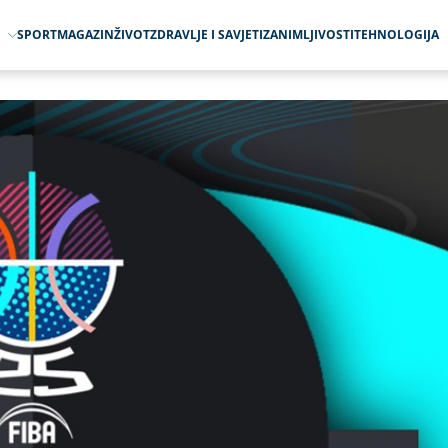
O
SPORT
MAGAZIN
ŽIVOT
ZDRAVLJE I SAVJETI
ZANIMLJIVOSTI
TEHNOLOGIJA