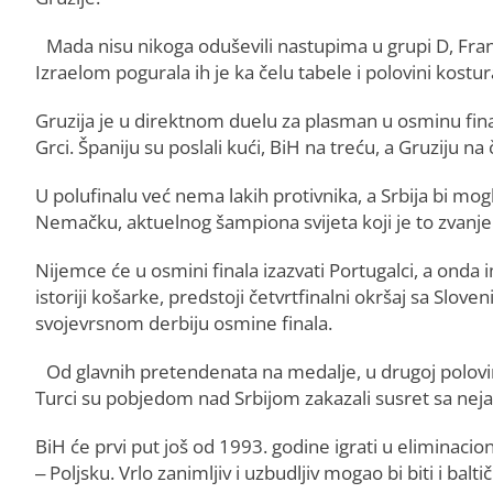
Mada nisu nikoga oduševili nastupima u grupi D, Fran
Izraelom pogurala ih je ka čelu tabele i polovini kostura
Gruzija je u direktnom duelu za plasman u osminu final
Grci. Španiju su poslali kući, BiH na treću, a Gruziju na
U polufinalu već nema lakih protivnika, a Srbija bi mo
Nemačku, aktuelnog šampiona svijeta koji je to zvanj
Nijemce će u osmini finala izazvati Portugalci, a onda
istoriji košarke, predstoji četvrtfinalni okršaj sa Slove
svojevrsnom derbiju osmine finala.
Od glavnih pretendenata na medalje, u drugoj polovini
Turci su pobjedom nad Srbijom zakazali susret sa neja
BiH će prvi put još od 1993. godine igrati u eliminacion
– Poljsku. Vrlo zanimljiv i uzbudljiv mogao bi biti i baltič