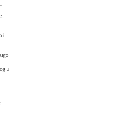
.
e.
 i
rugo
og u
e