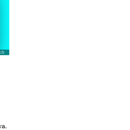
EŽE
va.