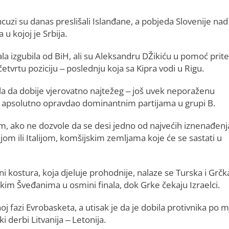
cuzi su danas preslišali Islanđane, a pobjeda Slovenije nad
 u kojoj je Srbija.
a izgubila od BiH, ali su Aleksandru DŽikiću u pomoć prite
 četvrtu poziciju – poslednju koja sa Kipra vodi u Rigu.
gla da dobije vjerovatno najtežeg – još uvek neporaženu
e apsolutno opravdao dominantnim partijama u grupi B.
 im, ako ne dozvole da se desi jedno od najvećih iznenađenj
nijom ili Italijom, komšijskim zemljama koje će se sastati u
 kostura, koja djeluje prohodnije, nalaze se Turska i Grčk
kim Šveđanima u osmini finala, dok Grke čekaju Izraelci.
oj fazi Evrobasketa, a utisak je da je dobila protivnika po m
ki derbi Litvanija – Letonija.