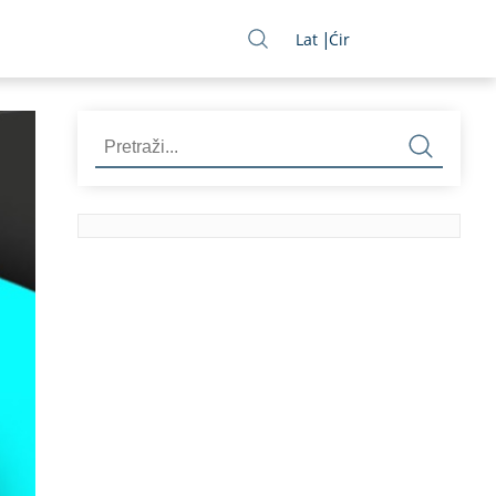
Lat
Ćir