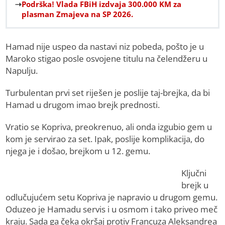
Podrška! Vlada FBiH izdvaja 300.000 KM za
plasman Zmajeva na SP 2026.
Hamad nije uspeo da nastavi niz pobeda, pošto je u
Maroko stigao posle osvojene titulu na čelendžeru u
Napulju.
Turbulentan prvi set riješen je poslije taj-brejka, da bi
Hamad u drugom imao brejk prednosti.
Vratio se Kopriva, preokrenuo, ali onda izgubio gem u
kom je servirao za set. Ipak, poslije komplikacija, do
njega je i došao, brejkom u 12. gemu.
Ključni
brejk u
odlučujućem setu Kopriva je napravio u drugom gemu.
Oduzeo je Hamadu servis i u osmom i tako priveo meč
kraju. Sada ga čeka okršaj protiv Francuza Aleksandrea