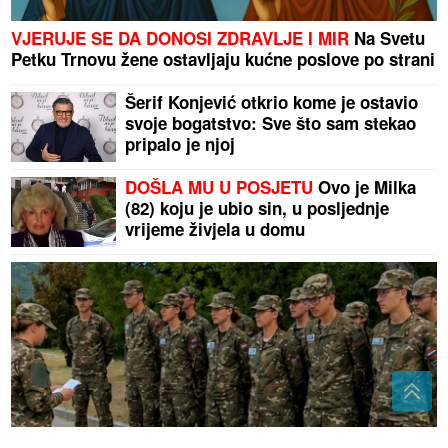
VJERUJE SE DA DONOSI ZDRAVLJE I MIR
Na Svetu
Petku Trnovu žene ostavljaju kućne poslove po strani
Šerif Konjević otkrio kome je ostavio
svoje bogatstvo: Sve što sam stekao
pripalo je njoj
DOŠLA MU U POSJETU
Ovo je Milka
(82) koju je ubio sin, u posljednje
vrijeme živjela u domu