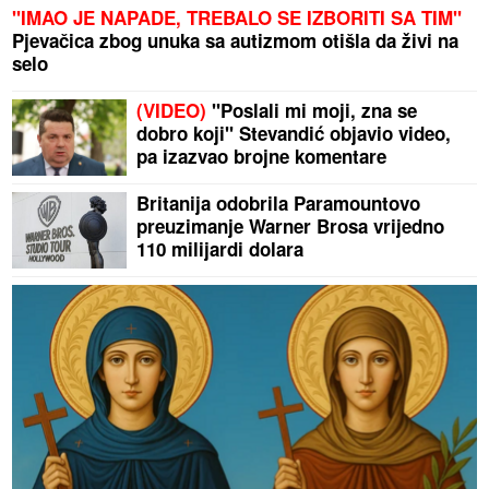
"IMAO JE NAPADE, TREBALO SE IZBORITI SA TIM"
Pjevačica zbog unuka sa autizmom otišla da živi na
selo
(VIDEO)
"Poslali mi moji, zna se
dobro koji" Stevandić objavio video,
pa izazvao brojne komentare
Britanija odobrila Paramountovo
preuzimanje Warner Brosa vrijedno
110 milijardi dolara