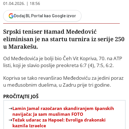
01.04.2026. | 18:56
Dodaj BL Portal kao Google izvor
Srpski teniser Hamad Međedović
eliminisan je na startu turnira iz serije 250
u Marakešu.
Od Međedovića je bolji bio Čeh Vit Kopriva, 70. na ATP
listi, koji je slavio poslije preokreta 6:7 (4), 7:5, 6:2.
Kopriva se tako revanširao Međedoviću za jedini poraz
u međusobnim duelima, u Zadru prije tri godine.
PROČITAJTE JOŠ
Lamin Jamal razočaran skandiranjem španskih
navijača: Ja sam musliman FOTO
Težak udarac za Hapoel: Evroliga drakonski
kaznila Izraelce