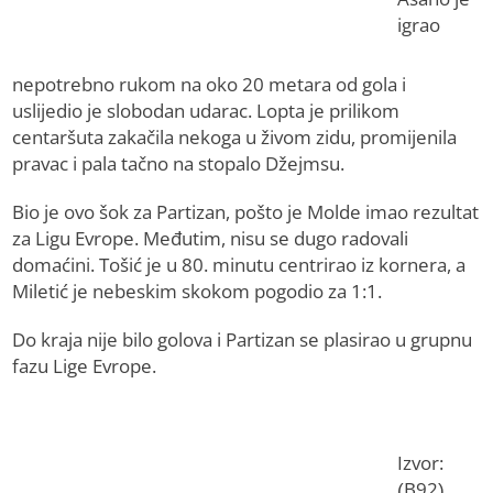
igrao
nepotrebno rukom na oko 20 metara od gola i
uslijedio je slobodan udarac. Lopta je prilikom
centaršuta zakačila nekoga u živom zidu, promijenila
pravac i pala tačno na stopalo Džejmsu.
Bio je ovo šok za Partizan, pošto je Molde imao rezultat
za Ligu Evrope. Međutim, nisu se dugo radovali
domaćini. Tošić je u 80. minutu centrirao iz kornera, a
Miletić je nebeskim skokom pogodio za 1:1.
Do kraja nije bilo golova i Partizan se plasirao u grupnu
fazu Lige Evrope.
Izvor:
(B92)