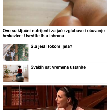
Ovo su ključni nutrijenti za jače zglobove i očuvanje
hrskavice: Uvrstite ih u ishranu
Šta jesti tokom ljeta?
Svakih sat vremena ustanite