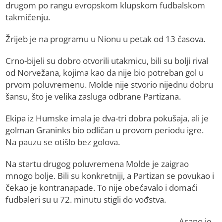
drugom po rangu evropskom klupskom fudbalskom
takmičenju.
Žrijeb je na programu u Nionu u petak od 13 časova.
Crno-bijeli su dobro otvorili utakmicu, bili su bolji rival
od Norvežana, kojima kao da nije bio potreban gol u
prvom poluvremenu. Molde nije stvorio nijednu dobru
šansu, što je velika zasluga odbrane Partizana.
Ekipa iz Humske imala je dva-tri dobra pokušaja, ali je
golman Graninks bio odličan u provom periodu igre.
Na pauzu se otišlo bez golova.
Na startu drugog poluvremena Molde je zaigrao
mnogo bolje. Bili su konkretniji, a Partizan se povukao i
čekao je kontranapade. To nije obećavalo i domaći
fudbaleri su u 72. minutu stigli do vođstva.
Asano je