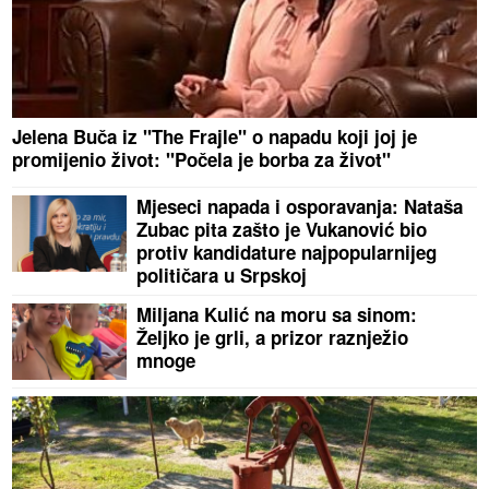
Jelena Buča iz "The Frajle" o napadu koji joj je
promijenio život: "Počela je borba za život"
Mjeseci napada i osporavanja: Nataša
Zubac pita zašto je Vukanović bio
protiv kandidature najpopularnijeg
političara u Srpskoj
Miljana Kulić na moru sa sinom:
Željko je grli, a prizor raznježio
mnoge