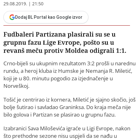
29.08.2019. | 21:50
Dodaj BL Portal kao Google izvor
Fudbaleri Partizana plasirali su se u
grupnu fazu Lige Evrope, pošto su u
revanš meču protiv Moldea odigrali 1:1.
Crno-bijeli su ukupnim rezultatom 3:2 prošli u narednu
rundu, a heroj kluba iz Humske je Nemanja R. Miletić,
koji je u 80. minutu pogodio za izjednačenje u
Norveškoj.
Tošić je centrirao iz kornera, Miletić je sjajno skočio, još
bolje šutirao i savladao Graninksa. Do kraja meča nije
bilo golova i Partizan se plasirao u grupnu fazu.
Izabranici Sava Miloševića igraće u Ligi Evrope, nakon
što prethodne sezone nisu uspjeli da se nađu u