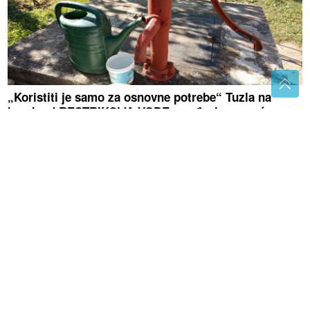
„Koristiti je samo za osnovne potrebe“ Tuzla na
korak od RESTRIKCIJA VODE, građanima upućen
apel
Leptirići u stomaku mogu da prevare:
Ovo nije znak da ste pronašli pravu
osobu
"Danas znam da najviše cijenim mir i
iskrenu ljubav" Milena Popović nikad
emotivnija, javno se obratila Igoru
Juriću